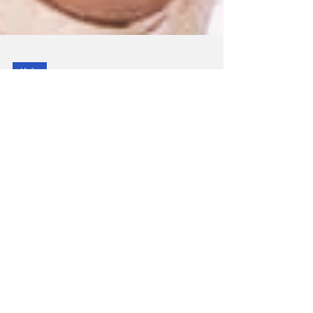
Visão
Pessoas em
Situação de Rua:
Gestão ou
Judicialização?
À inspiração dessas palavras, que ecoam de
forma tão contundente, sobretudo, diante do
cenário nacional com milhares de pessoas
em...