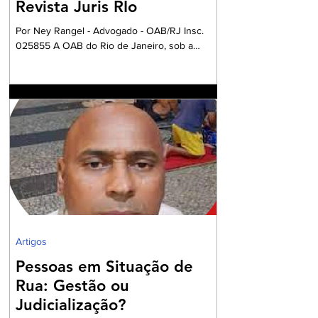
Revista Juris RIo
Por Ney Rangel - Advogado - OAB/RJ Insc.
025855 A OAB do Rio de Janeiro, sob a
Presidencia da Dra. Ana Basilio, da OAB/RJ,
acompanhada pela Dra. Renata Mansur,
Presidente da OAB Barra, têm criado
Comissões formadas por Advogados e
Advogadas com a missão de trabalharem com
a Garantia Constitucional inscrita no art. 133 da
nossa Carta Política de 1988, realizando um
grandioso Projeto de Participação da Ordem
dos Advogados na preparação dos
profissionais da Advocacia para aperfe
Artigos
Pessoas em Situação de
Rua: Gestão ou
Judicialização?