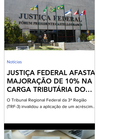
Imobiliário. No entanto, o Código de Normas
da Corregedoria Geral da Justiça do Rio de
Janeiro oferece o roteiro técnico necessário
para transformar essa informalidade em
patrimônio seguro, sendo certo que em muitos
casos a solução poderá passar longe da via
judi
Notícias
JUSTIÇA FEDERAL AFASTA
MAJORAÇÃO DE 10% NA
CARGA TRIBUTÁRIA DO
LUCRO PRESUMIDO
O Tribunal Regional Federal da 3ª Região
(TRF-3) invalidou a aplicação de um acréscimo
de 10% nas alíquotas de IRPJ e CSLL para
contribuintes submetidos ao regime de lucro
presumido. Em seu voto, o desembargador
relator Wilson Zauhy estabeleceu que o
aumento do ônus tributário, estabelecido por