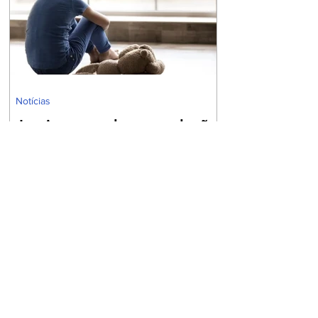
Dual, composto pelo Imposto sobre Bens e
Serviços (IBS) e pela Contribuição sobre Bens
e Serviços (CBS). O novo sistema se
caracteriza pela m
Notícias
Justiça reconhece exclusão
do sobrenome de pai
biológico por abandono
afetivo
A 8ª Turma Cível do Tribunal de Justiça do
Distrito Federal e dos Territórios (TJDFT)
julgou um recurso que envolvia uma ação de
desconstituição de paternidade e retificação
de registro civil. A decisão reconheceu o
direito de uma mulher excluir o sobrenome do
pai biológico de seu registro de nascimento,
devido ao abandono afetivo sofrido. A autora
da ação, criada pela mãe e pelo padrinho, que