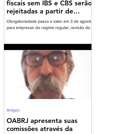
fiscais sem IBS e CBS serão
rejeitadas a partir de
agosto
Obrigatoriedade passa a valer em 3 de agosto
para empresas do regime regular; revisão dos
cadastros fiscais será essencial para evitar
rejeições na emissão de NF-e e NFC-e. A
partir de 3 de agosto de 2026, a Secretaria da
Fazenda passará a rejeitar a emissão de NF-e
e NFC-e que não contenham o preenchimento
dos campos relativos ao Imposto sobre Bens e
Serviços (IBS) e à Contribuição sobre Bens e
Serviços (CBS). A mudança marca uma das
primeiras etapas de validação obrigatória
Artigos
OABRJ apresenta suas
comissões através da