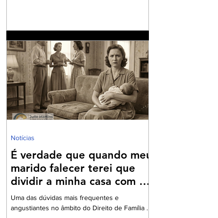
financiada com o nosso dinheiro. Aliás, certa
vez li uma definição do que é o fundo eleitoral:
“É um dinheiro que é tirado do povo para
eleger alguns que vão tirar dinheiro do povo”.
Até parece um pleonasmo. O que acontece
atrás dos bastidores nem o diretor quer saber.
O roteiro é sempre o mesmo. Mexem-se as
peças do tabo
Notícias
É verdade que quando meu
marido falecer terei que
dividir a minha casa com as
filhas do seu primeiro
Uma das dúvidas mais frequentes e
casamento?
angustiantes no âmbito do Direito de Família e