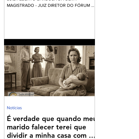
MAGISTRADO - JUIZ DIRETOR DO FÓRUM DE
NILÓPOLIS Vai começar a festa... Mas calma!
Nós não fomos convidados, apesar desta ser
financiada com o nosso dinheiro. Aliás, certa
vez li uma definição do que é o fundo eleitoral:
“É um dinheiro que é tirado do povo para
eleger alguns que vão tirar dinheiro do povo”.
Até parece um pleonasmo. O que acontece
atrás dos bastidores nem o diretor quer saber.
O roteiro é sempre o mesmo. Mexem-se as
peças do tabo
Notícias
É verdade que quando meu
marido falecer terei que
dividir a minha casa com as