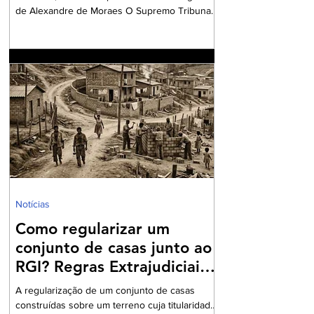
de Alexandre de Moraes O Supremo Tribunal
Federal (STF) formou maioria no plenário
virtual contra a concessão de benefício para a
aposentadoria especial de profissionais da
vigilância. Por seis votos a quatro, os ministros
votaram a favor do voto divergente,
apresentado pelo ministro Alexandre de
Moraes. O relator da matéria – e voto vencido
– foi o ministro Kássio Nunes, cujo
posicionamento era favorável a conceder aos
vigilantes
Notícias
Como regularizar um
conjunto de casas junto ao
RGI? Regras Extrajudiciais
do Rio de Janeiro
A regularização de um conjunto de casas
construídas sobre um terreno cuja titularidade