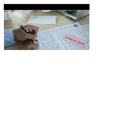
contribuintes submetidos ao regime de lucro
presumido. Em seu voto, o desembargador
relator Wilson Zauhy estabeleceu que o
aumento do ônus tributário, estabelecido por
lei sancionada no último ano, fere preceitos da
Constituição Federal. O cerne da questão
jurídica reside na nova classificação do lucro
presumido como benefício fiscal, o que
fundament
Notícias
Cancelamento de
Documentos Fiscais e as
novas regras a partir de
2026
O novo sistema se caracteriza pela maior
padronização nacional, pela fiscalização
integrada e pelo uso intensivo de documentos
fiscais eletrônicos A Reforma Tributária sobre
o Consumo, instituída pela Emenda