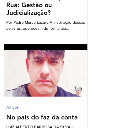
Rua: Gestão ou
Judicialização?
Por Padre Marco Lázaro À inspiração dessas
palavras, que ecoam de forma tão
contundente, sobretudo, diante do cenário
nacional com milhares de pessoas em situação
de insegurança alimentar, o ambiente do
debate eleitoral , impõe que seja aberto um
exaustivo debate sobre a parcela tão
necessitada de assistência e visibilidade
quanto às pessoas das comunidades
periféricas que vivem assoladas pela violência
e ineficiente assistência à saúde, frequente
falta de água e sob péssim
Artigos
No pais do faz da conta
LUIZ ALBERTO BARBOSA DA SILVA -