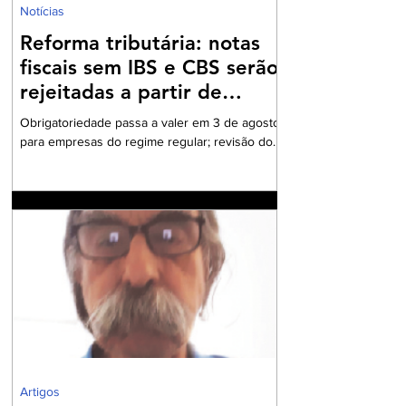
Notícias
Reforma tributária: notas
fiscais sem IBS e CBS serão
rejeitadas a partir de
agosto
Obrigatoriedade passa a valer em 3 de agosto
para empresas do regime regular; revisão dos
cadastros fiscais será essencial para evitar
rejeições na emissão de NF-e e NFC-e. A
partir de 3 de agosto de 2026, a Secretaria da
Fazenda passará a rejeitar a emissão de NF-e
e NFC-e que não contenham o preenchimento
dos campos relativos ao Imposto sobre Bens e
Serviços (IBS) e à Contribuição sobre Bens e
Serviços (CBS). A mudança marca uma das
primeiras etapas de validação obrigatória
Artigos