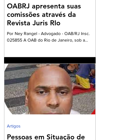
OABRJ apresenta suas
comissões através da
Revista Juris RIo
Por Ney Rangel - Advogado - OAB/RJ Insc.
025855 A OAB do Rio de Janeiro, sob a
Presidencia da Dra. Ana Basilio, da OAB/RJ,
acompanhada pela Dra. Renata Mansur,
Presidente da OAB Barra, têm criado
Comissões formadas por Advogados e
Advogadas com a missão de trabalharem com
a Garantia Constitucional inscrita no art. 133 da
nossa Carta Política de 1988, realizando um
grandioso Projeto de Participação da Ordem
dos Advogados na preparação dos
profissionais da Advocacia para aperfe
Artigos
Pessoas em Situação de