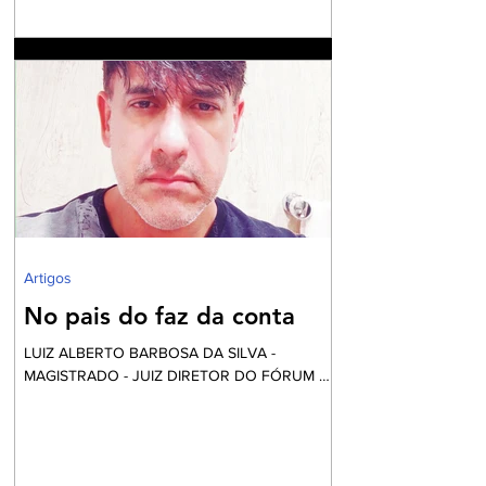
contundente, sobretudo, diante do cenário
nacional com milhares de pessoas em situação
de insegurança alimentar, o ambiente do
debate eleitoral , impõe que seja aberto um
exaustivo debate sobre a parcela tão
necessitada de assistência e visibilidade
quanto às pessoas das comunidades
periféricas que vivem assoladas pela violência
e ineficiente assistência à saúde, frequente
falta de água e sob péssim
Artigos
No pais do faz da conta
LUIZ ALBERTO BARBOSA DA SILVA -
MAGISTRADO - JUIZ DIRETOR DO FÓRUM DE
NILÓPOLIS Vai começar a festa... Mas calma!
Nós não fomos convidados, apesar desta ser
financiada com o nosso dinheiro. Aliás, certa
vez li uma definição do que é o fundo eleitoral: