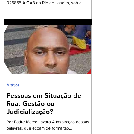
025855 A OAB do Rio de Janeiro, sob a
Presidencia da Dra. Ana Basilio, da OAB/RJ,
acompanhada pela Dra. Renata Mansur,
Presidente da OAB Barra, têm criado
Comissões formadas por Advogados e
Advogadas com a missão de trabalharem com
a Garantia Constitucional inscrita no art. 133 da
nossa Carta Política de 1988, realizando um
grandioso Projeto de Participação da Ordem
dos Advogados na preparação dos
profissionais da Advocacia para aperfe
Artigos
Pessoas em Situação de
Rua: Gestão ou
Judicialização?
Por Padre Marco Lázaro À inspiração dessas
palavras, que ecoam de forma tão