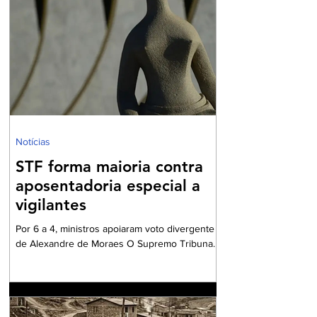
filhos exclusivos do falecido oriundos de
relacionamentos anteriores —, o medo da
perda do teto costuma ser uma preocupação
recorrente. A indagação central que norteia
este artigo pode ser resumida em uma dúvida
comum e frequente: "É verdade que quando
meu marido falecer
Notícias
STF forma maioria contra
aposentadoria especial a
vigilantes
Por 6 a 4, ministros apoiaram voto divergente
de Alexandre de Moraes O Supremo Tribunal
Federal (STF) formou maioria no plenário
virtual contra a concessão de benefício para a
aposentadoria especial de profissionais da
vigilância. Por seis votos a quatro, os ministros