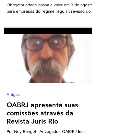
agosto
Obrigatoriedade passa a valer em 3 de agosto
para empresas do regime regular; revisão dos
cadastros fiscais será essencial para evitar
rejeições na emissão de NF-e e NFC-e. A
partir de 3 de agosto de 2026, a Secretaria da
Fazenda passará a rejeitar a emissão de NF-e
e NFC-e que não contenham o preenchimento
dos campos relativos ao Imposto sobre Bens e
Serviços (IBS) e à Contribuição sobre Bens e
Serviços (CBS). A mudança marca uma das
primeiras etapas de validação obrigatória
Artigos
OABRJ apresenta suas
comissões através da
Revista Juris RIo
Por Ney Rangel - Advogado - OAB/RJ Insc.