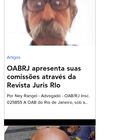
e NFC-e que não contenham o preenchimento
dos campos relativos ao Imposto sobre Bens e
Serviços (IBS) e à Contribuição sobre Bens e
Serviços (CBS). A mudança marca uma das
primeiras etapas de validação obrigatória
Artigos
OABRJ apresenta suas
comissões através da
Revista Juris RIo
Por Ney Rangel - Advogado - OAB/RJ Insc.
025855 A OAB do Rio de Janeiro, sob a
Presidencia da Dra. Ana Basilio, da OAB/RJ,
acompanhada pela Dra. Renata Mansur,
Presidente da OAB Barra, têm criado
Comissões formadas por Advogados e
Advogadas com a missão de trabalharem com