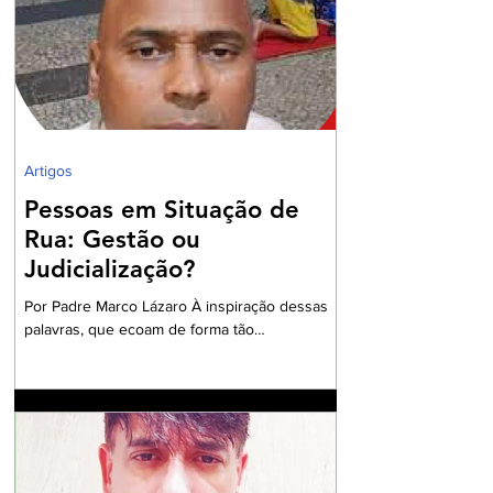
a Garantia Constitucional inscrita no art. 133 da
nossa Carta Política de 1988, realizando um
grandioso Projeto de Participação da Ordem
dos Advogados na preparação dos
profissionais da Advocacia para aperfe
Artigos
Pessoas em Situação de
Rua: Gestão ou
Judicialização?
Por Padre Marco Lázaro À inspiração dessas
palavras, que ecoam de forma tão
contundente, sobretudo, diante do cenário
nacional com milhares de pessoas em situação
de insegurança alimentar, o ambiente do
debate eleitoral , impõe que seja aberto um
exaustivo debate sobre a parcela tão
necessitada de assistência e visibilidade
quanto às pessoas das comunidades