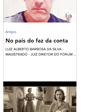
periféricas que vivem assoladas pela violência
e ineficiente assistência à saúde, frequente
falta de água e sob péssim
Artigos
No pais do faz da conta
LUIZ ALBERTO BARBOSA DA SILVA -
MAGISTRADO - JUIZ DIRETOR DO FÓRUM DE
NILÓPOLIS Vai começar a festa... Mas calma!
Nós não fomos convidados, apesar desta ser
financiada com o nosso dinheiro. Aliás, certa
vez li uma definição do que é o fundo eleitoral:
“É um dinheiro que é tirado do povo para
eleger alguns que vão tirar dinheiro do povo”.
Até parece um pleonasmo. O que acontece
atrás dos bastidores nem o diretor quer saber.
O roteiro é sempre o mesmo. Mexem-se as
peças do tabo