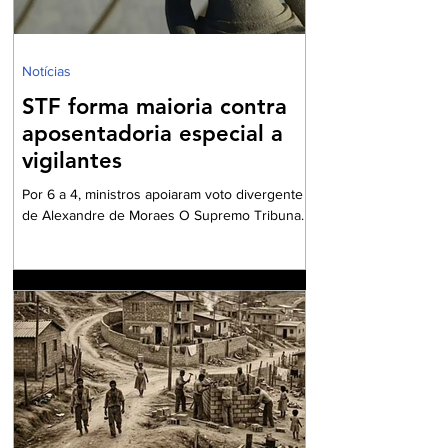
meu marido falecer
Notícias
STF forma maioria contra
aposentadoria especial a
vigilantes
Por 6 a 4, ministros apoiaram voto divergente
de Alexandre de Moraes O Supremo Tribunal
Federal (STF) formou maioria no plenário
virtual contra a concessão de benefício para a
aposentadoria especial de profissionais da
vigilância. Por seis votos a quatro, os ministros
votaram a favor do voto divergente,
apresentado pelo ministro Alexandre de
Moraes. O relator da matéria – e voto vencido
– foi o ministro Kássio Nunes, cujo
posicionamento era favorável a conceder aos
vigilantes