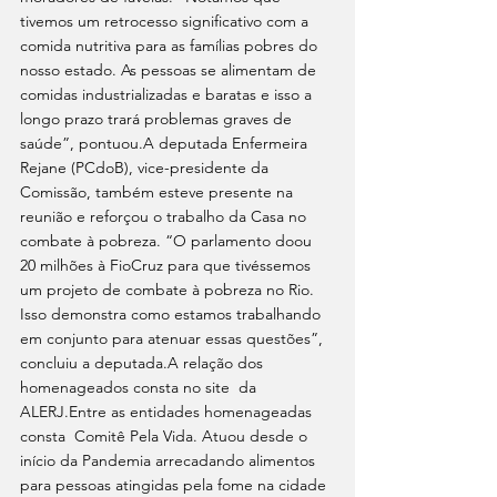
tivemos um retrocesso significativo com a 
comida nutritiva para as famílias pobres do 
nosso estado. As pessoas se alimentam de 
comidas industrializadas e baratas e isso a 
longo prazo trará problemas graves de 
saúde”, pontuou.A deputada Enfermeira 
Rejane (PCdoB), vice-presidente da 
Comissão, também esteve presente na 
reunião e reforçou o trabalho da Casa no 
combate à pobreza. “O parlamento doou 
20 milhões à FioCruz para que tivéssemos 
um projeto de combate à pobreza no Rio. 
Isso demonstra como estamos trabalhando 
em conjunto para atenuar essas questões”, 
concluiu a deputada.A relação dos 
homenageados consta no site  da 
ALERJ.Entre as entidades homenageadas 
consta  Comitê Pela Vida. Atuou desde o 
início da Pandemia arrecadando alimentos 
para pessoas atingidas pela fome na cidade 