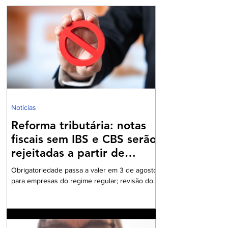
Notícias
Reforma tributária: notas
fiscais sem IBS e CBS serão
rejeitadas a partir de
agosto
Obrigatoriedade passa a valer em 3 de agosto
para empresas do regime regular; revisão dos
cadastros fiscais será essencial para evitar
rejeições na emissão de NF-e e NFC-e. A
partir de 3 de agosto de 2026, a Secretaria da
Fazenda passará a rejeitar a emissão de NF-e