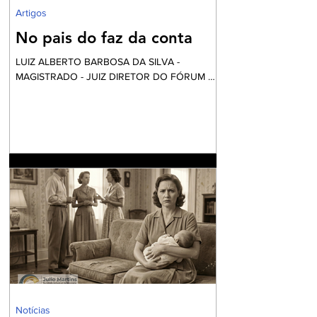
Artigos
No pais do faz da conta
LUIZ ALBERTO BARBOSA DA SILVA -
MAGISTRADO - JUIZ DIRETOR DO FÓRUM DE
NILÓPOLIS Vai começar a festa... Mas calma!
Nós não fomos convidados, apesar desta ser
financiada com o nosso dinheiro. Aliás, certa
vez li uma definição do que é o fundo eleitoral:
“É um dinheiro que é tirado do povo para
eleger alguns que vão tirar dinheiro do povo”.
Até parece um pleonasmo. O que acontece
atrás dos bastidores nem o diretor quer saber.
O roteiro é sempre o mesmo. Mexem-se as
peças do tabo
Notícias