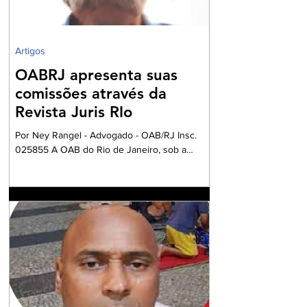
Artigos
OABRJ apresenta suas
comissões através da
Revista Juris RIo
Por Ney Rangel - Advogado - OAB/RJ Insc.
025855 A OAB do Rio de Janeiro, sob a
Presidencia da Dra. Ana Basilio, da OAB/RJ,
acompanhada pela Dra. Renata Mansur,
Presidente da OAB Barra, têm criado
Comissões formadas por Advogados e
Advogadas com a missão de trabalharem com
a Garantia Constitucional inscrita no art. 133 da
nossa Carta Política de 1988, realizando um
grandioso Projeto de Participação da Ordem
dos Advogados na preparação dos
profissionais da Advocacia para aperfe