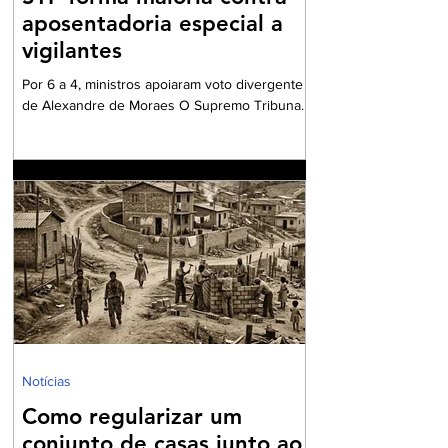
aposentadoria especial a
vigilantes
Por 6 a 4, ministros apoiaram voto divergente
de Alexandre de Moraes O Supremo Tribunal
Federal (STF) formou maioria no plenário
virtual contra a concessão de benefício para a
aposentadoria especial de profissionais da
vigilância. Por seis votos a quatro, os ministros
votaram a favor do voto divergente,
apresentado pelo ministro Alexandre de
Moraes. O relator da matéria – e voto vencido
– foi o ministro Kássio Nunes, cujo
posicionamento era favorável a conceder aos
vigilantes
Notícias
Como regularizar um
conjunto de casas junto ao