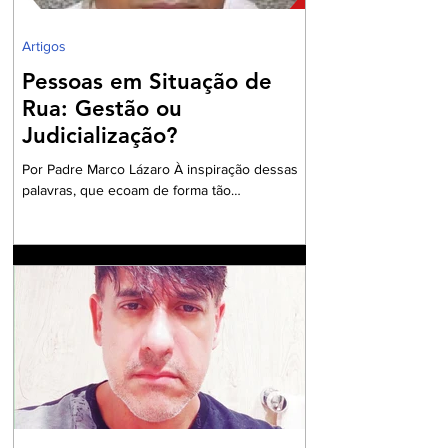
Artigos
Pessoas em Situação de
Rua: Gestão ou
Judicialização?
Por Padre Marco Lázaro À inspiração dessas
palavras, que ecoam de forma tão
contundente, sobretudo, diante do cenário
nacional com milhares de pessoas em situação
de insegurança alimentar, o ambiente do
debate eleitoral , impõe que seja aberto um
exaustivo debate sobre a parcela tão
necessitada de assistência e visibilidade
quanto às pessoas das comunidades
periféricas que vivem assoladas pela violência
e ineficiente assistência à saúde, frequente
falta de água e sob péssim