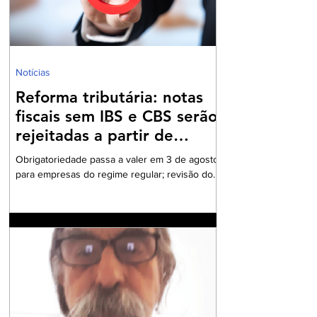
Notícias
Reforma tributária: notas
fiscais sem IBS e CBS serão
rejeitadas a partir de
agosto
Obrigatoriedade passa a valer em 3 de agosto
para empresas do regime regular; revisão dos
cadastros fiscais será essencial para evitar
rejeições na emissão de NF-e e NFC-e. A
partir de 3 de agosto de 2026, a Secretaria da
Fazenda passará a rejeitar a emissão de NF-e
e NFC-e que não contenham o preenchimento
dos campos relativos ao Imposto sobre Bens e
Serviços (IBS) e à Contribuição sobre Bens e
Serviços (CBS). A mudança marca uma das
primeiras etapas de validação obrigatória