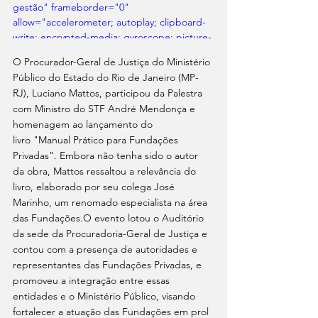
gestão" frameborder="0" 
allow="accelerometer; autoplay; clipboard-
write; encrypted-media; gyroscope; picture-
in-picture; web-share" referrerpolicy="strict-
O Procurador-Geral de Justiça do Ministério 
origin-when-cross-origin" allowfullscreen>
Público do Estado do Rio de Janeiro (MP-
</iframe>
RJ), Luciano Mattos, participou da Palestra 
com Ministro do STF André Mendonça e 
homenagem ao lançamento do 
livro "Manual Prático para Fundações 
Privadas". Embora não tenha sido o autor 
da obra, Mattos ressaltou a relevância do 
livro, elaborado por seu colega José 
Marinho, um renomado especialista na área 
das Fundações.O evento lotou o Auditório 
da sede da Procuradoria-Geral de Justiça e 
contou com a presença de autoridades e 
representantes das Fundações Privadas, e 
promoveu a integração entre essas 
entidades e o Ministério Público, visando 
fortalecer a atuação das Fundações em prol 