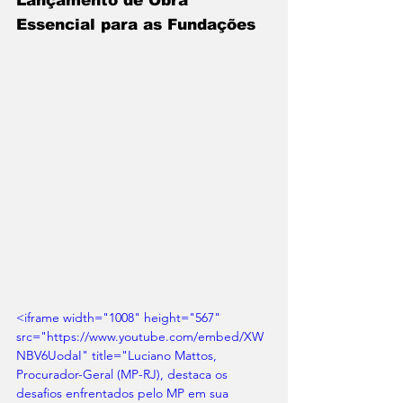
Lançamento de Obra 
Essencial para as Fundações
<iframe width="1008" height="567" 
src="https://www.youtube.com/embed/XW
NBV6UodaI" title="Luciano Mattos, 
Procurador-Geral (MP-RJ), destaca os 
desafios enfrentados pelo MP em sua 