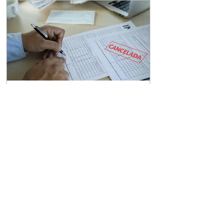
relator Wilson Zauhy estabeleceu que o
aumento do ônus tributário, estabelecido por
lei sancionada no último ano, fere preceitos da
Constituição Federal. O cerne da questão
jurídica reside na nova classificação do lucro
presumido como benefício fiscal, o que
fundament
Notícias
Cancelamento de
Documentos Fiscais e as
novas regras a partir de
2026
O novo sistema se caracteriza pela maior
padronização nacional, pela fiscalização
integrada e pelo uso intensivo de documentos
fiscais eletrônicos A Reforma Tributária sobre
o Consumo, instituída pela Emenda
Constitucional nº 132/2023 e regulamentada