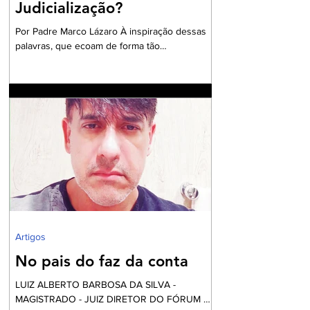
Judicialização?
Por Padre Marco Lázaro À inspiração dessas
palavras, que ecoam de forma tão
contundente, sobretudo, diante do cenário
nacional com milhares de pessoas em situação
de insegurança alimentar, o ambiente do
debate eleitoral , impõe que seja aberto um
exaustivo debate sobre a parcela tão
necessitada de assistência e visibilidade
quanto às pessoas das comunidades
periféricas que vivem assoladas pela violência
e ineficiente assistência à saúde, frequente
falta de água e sob péssim
Artigos
No pais do faz da conta
LUIZ ALBERTO BARBOSA DA SILVA -
MAGISTRADO - JUIZ DIRETOR DO FÓRUM DE