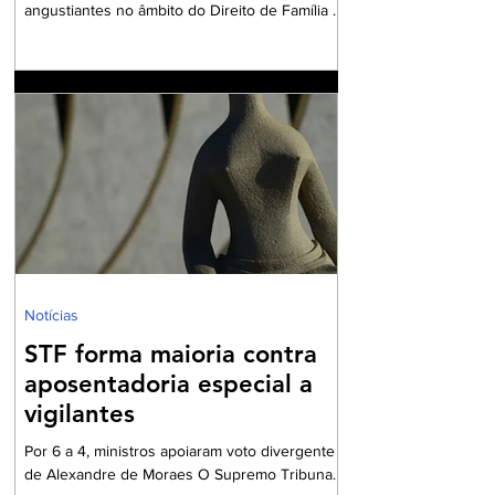
casamento?
angustiantes no âmbito do Direito de Família e
das Sucessões envolve o destino do imóvel
residencial após o falecimento de um dos
cônjuges. Quando existem enteados — isto é,
filhos exclusivos do falecido oriundos de
relacionamentos anteriores —, o medo da
perda do teto costuma ser uma preocupação
recorrente. A indagação central que norteia
este artigo pode ser resumida em uma dúvida
comum e frequente: "É verdade que quando
meu marido falecer
Notícias
STF forma maioria contra
aposentadoria especial a
vigilantes
Por 6 a 4, ministros apoiaram voto divergente
de Alexandre de Moraes O Supremo Tribunal