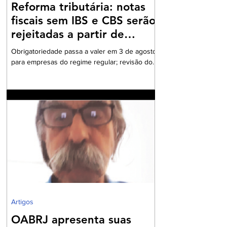
Reforma tributária: notas
fiscais sem IBS e CBS serão
rejeitadas a partir de
agosto
Obrigatoriedade passa a valer em 3 de agosto
para empresas do regime regular; revisão dos
cadastros fiscais será essencial para evitar
rejeições na emissão de NF-e e NFC-e. A
partir de 3 de agosto de 2026, a Secretaria da
Fazenda passará a rejeitar a emissão de NF-e
e NFC-e que não contenham o preenchimento
dos campos relativos ao Imposto sobre Bens e
Serviços (IBS) e à Contribuição sobre Bens e
Serviços (CBS). A mudança marca uma das
primeiras etapas de validação obrigatória
Artigos
OABRJ apresenta suas