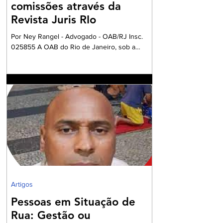
comissões através da
Revista Juris RIo
Por Ney Rangel - Advogado - OAB/RJ Insc.
025855 A OAB do Rio de Janeiro, sob a
Presidencia da Dra. Ana Basilio, da OAB/RJ,
acompanhada pela Dra. Renata Mansur,
Presidente da OAB Barra, têm criado
Comissões formadas por Advogados e
Advogadas com a missão de trabalharem com
a Garantia Constitucional inscrita no art. 133 da
nossa Carta Política de 1988, realizando um
grandioso Projeto de Participação da Ordem
dos Advogados na preparação dos
profissionais da Advocacia para aperfe
Artigos
Pessoas em Situação de
Rua: Gestão ou