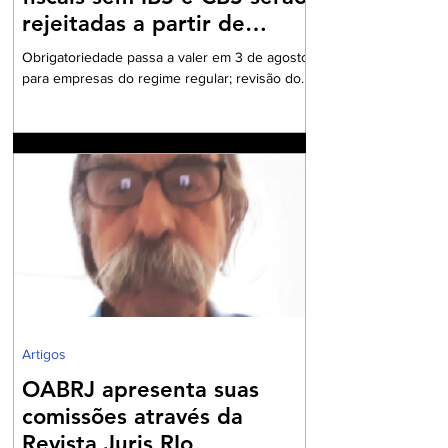
rejeitadas a partir de
agosto
Obrigatoriedade passa a valer em 3 de agosto
para empresas do regime regular; revisão dos
cadastros fiscais será essencial para evitar
rejeições na emissão de NF-e e NFC-e. A
partir de 3 de agosto de 2026, a Secretaria da
Fazenda passará a rejeitar a emissão de NF-e
e NFC-e que não contenham o preenchimento
dos campos relativos ao Imposto sobre Bens e
Serviços (IBS) e à Contribuição sobre Bens e
Serviços (CBS). A mudança marca uma das
primeiras etapas de validação obrigatória
Artigos
OABRJ apresenta suas
comissões através da
Revista Juris RIo