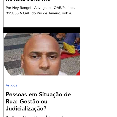
Por Ney Rangel - Advogado - OAB/RJ Insc.
025855 A OAB do Rio de Janeiro, sob a
Presidencia da Dra. Ana Basilio, da OAB/RJ,
acompanhada pela Dra. Renata Mansur,
Presidente da OAB Barra, têm criado
Comissões formadas por Advogados e
Advogadas com a missão de trabalharem com
a Garantia Constitucional inscrita no art. 133 da
nossa Carta Política de 1988, realizando um
grandioso Projeto de Participação da Ordem
dos Advogados na preparação dos
profissionais da Advocacia para aperfe
Artigos
Pessoas em Situação de
Rua: Gestão ou
Judicialização?