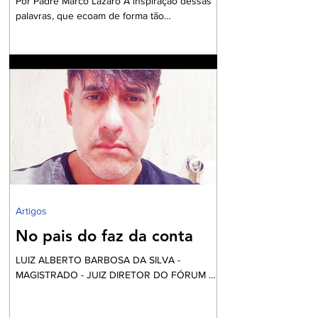
Por Padre Marco Lázaro À inspiração dessas
palavras, que ecoam de forma tão
contundente, sobretudo, diante do cenário
nacional com milhares de pessoas em situação
de insegurança alimentar, o ambiente do
debate eleitoral , impõe que seja aberto um
exaustivo debate sobre a parcela tão
necessitada de assistência e visibilidade
quanto às pessoas das comunidades
periféricas que vivem assoladas pela violência
e ineficiente assistência à saúde, frequente
falta de água e sob péssim
Artigos
No pais do faz da conta
LUIZ ALBERTO BARBOSA DA SILVA -
MAGISTRADO - JUIZ DIRETOR DO FÓRUM DE
NILÓPOLIS Vai começar a festa... Mas calma!
Nós não fomos convidados, apesar desta ser