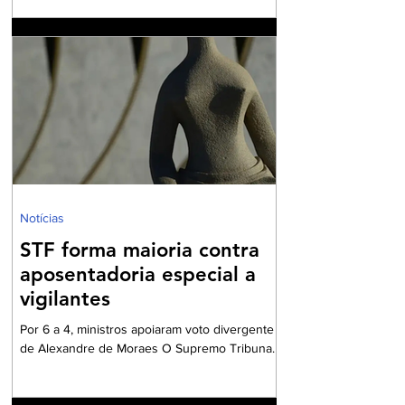
residencial após o falecimento de um dos
cônjuges. Quando existem enteados — isto é,
filhos exclusivos do falecido oriundos de
relacionamentos anteriores —, o medo da
perda do teto costuma ser uma preocupação
recorrente. A indagação central que norteia
este artigo pode ser resumida em uma dúvida
comum e frequente: "É verdade que quando
meu marido falecer
Notícias
STF forma maioria contra
aposentadoria especial a
vigilantes
Por 6 a 4, ministros apoiaram voto divergente
de Alexandre de Moraes O Supremo Tribunal
Federal (STF) formou maioria no plenário
virtual contra a concessão de benefício para a
aposentadoria especial de profissionais da