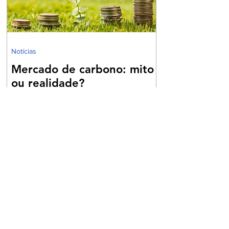
socioafetivo, relatou que o pai biológico nu
Notícias
Mercado de carbono: mito
ou realidade?
Com a edição da Lei nº 15.042/2024 foi criado
o Sistema Brasileiro de Comércio de Emissões
de Gases de Efeito Estufa (SBCE). Ainda que,
no passado, já houvesse previsão para
transações com créditos de carbono no
protocolo de Kyoto o SBCE, a rigor, é a
primeira norma nacional que cria e estrutura
um mercado regulado de carbono, tendo
como base modelos internacionais de cap-
and-trade e, em última análise, coloca o Brasil
como protagonista na transição para uma
economia de baix