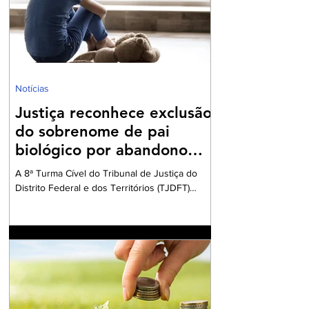
Serviços (IBS) e pela Contribuição sobre Bens
e Serviços (CBS). O novo sistema se
caracteriza pela m
Notícias
Justiça reconhece exclusão
do sobrenome de pai
biológico por abandono
afetivo
A 8ª Turma Cível do Tribunal de Justiça do
Distrito Federal e dos Territórios (TJDFT)
julgou um recurso que envolvia uma ação de
desconstituição de paternidade e retificação
de registro civil. A decisão reconheceu o
direito de uma mulher excluir o sobrenome do
pai biológico de seu registro de nascimento,
devido ao abandono afetivo sofrido. A autora
da ação, criada pela mãe e pelo padrinho, que
posteriormente foi registrado como pai