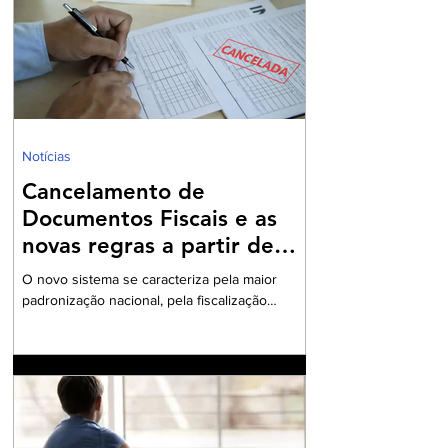
lei sancionada no último ano, fere preceitos da
Constituição Federal. O cerne da questão
jurídica reside na nova classificação do lucro
presumido como benefício fiscal, o que
fundament
Notícias
Cancelamento de
Documentos Fiscais e as
novas regras a partir de
2026
O novo sistema se caracteriza pela maior
padronização nacional, pela fiscalização
integrada e pelo uso intensivo de documentos
fiscais eletrônicos A Reforma Tributária sobre
o Consumo, instituída pela Emenda
Constitucional nº 132/2023 e regulamentada
pela Lei Complementar nº 214/2025, introduziu
no ordenamento brasileiro o modelo do IVA
Dual, composto pelo Imposto sobre Bens e