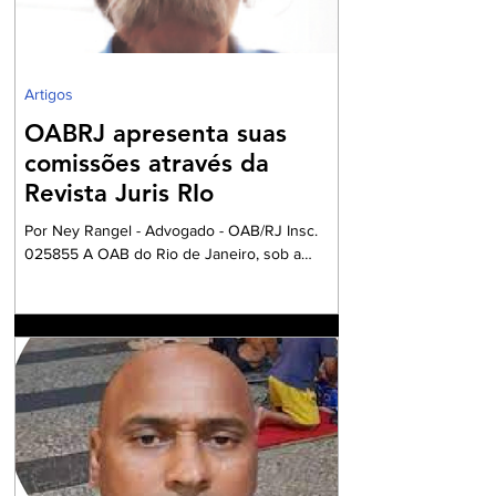
Artigos
OABRJ apresenta suas
comissões através da
Revista Juris RIo
Por Ney Rangel - Advogado - OAB/RJ Insc.
025855 A OAB do Rio de Janeiro, sob a
Presidencia da Dra. Ana Basilio, da OAB/RJ,
acompanhada pela Dra. Renata Mansur,
Presidente da OAB Barra, têm criado
Comissões formadas por Advogados e
Advogadas com a missão de trabalharem com
a Garantia Constitucional inscrita no art. 133 da
nossa Carta Política de 1988, realizando um
grandioso Projeto de Participação da Ordem
dos Advogados na preparação dos
profissionais da Advocacia para aperfe