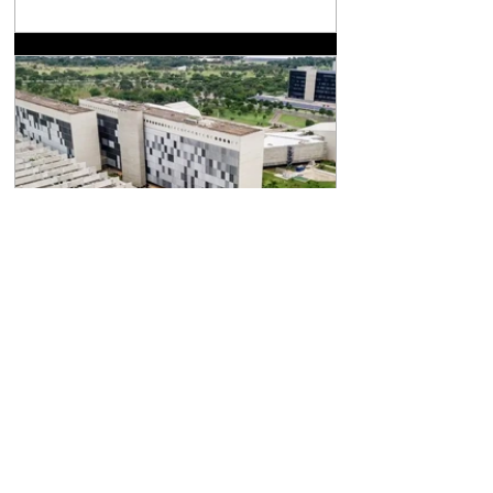
transações com créditos de carbono no
protocolo de Kyoto o SBCE, a rigor, é a
primeira norma nacional que cria e estrutura
um mercado regulado de carbono, tendo
como base modelos internacionais de cap-
and-trade e, em última análise, coloca o Brasil
como protagonista na transição para uma
economia de baix
Notícias
STJ abre sindicância contra
ministro acusado de
importunação sexual
Caso também está em tramitação no CNJ O
Superior Tribunal de Justiça (STJ) abriu nesta
terça-feira (4) uma sindicância interna para
apurar a acusação de importunação sexual