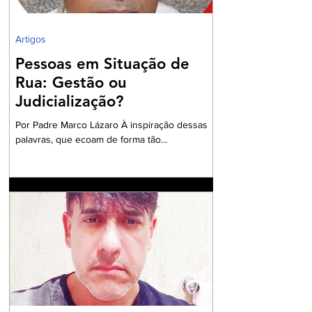
Artigos
Pessoas em Situação de
Rua: Gestão ou
Judicialização?
Por Padre Marco Lázaro À inspiração dessas
palavras, que ecoam de forma tão
contundente, sobretudo, diante do cenário
nacional com milhares de pessoas em situação
de insegurança alimentar, o ambiente do
debate eleitoral , impõe que seja aberto um
exaustivo debate sobre a parcela tão
necessitada de assistência e visibilidade
quanto às pessoas das comunidades
periféricas que vivem assoladas pela violência
e ineficiente assistência à saúde, frequente
falta de água e sob péssim