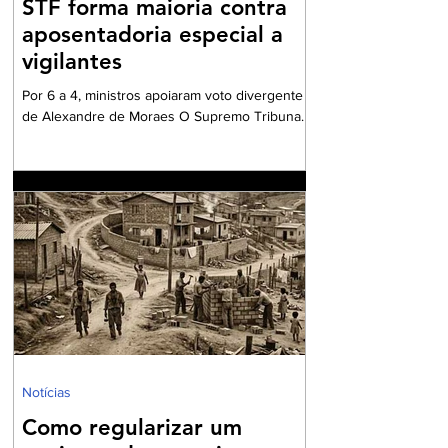
STF forma maioria contra
aposentadoria especial a
vigilantes
Por 6 a 4, ministros apoiaram voto divergente
de Alexandre de Moraes O Supremo Tribunal
Federal (STF) formou maioria no plenário
virtual contra a concessão de benefício para a
aposentadoria especial de profissionais da
vigilância. Por seis votos a quatro, os ministros
votaram a favor do voto divergente,
apresentado pelo ministro Alexandre de
Moraes. O relator da matéria – e voto vencido
– foi o ministro Kássio Nunes, cujo
posicionamento era favorável a conceder aos
vigilantes
Notícias
Como regularizar um