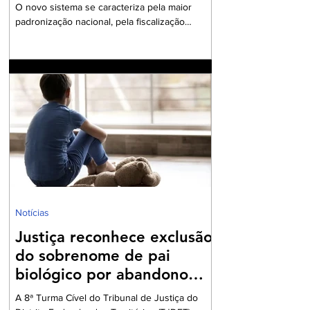
2026
O novo sistema se caracteriza pela maior
padronização nacional, pela fiscalização
integrada e pelo uso intensivo de documentos
fiscais eletrônicos A Reforma Tributária sobre
o Consumo, instituída pela Emenda
Constitucional nº 132/2023 e regulamentada
pela Lei Complementar nº 214/2025, introduziu
no ordenamento brasileiro o modelo do IVA
Dual, composto pelo Imposto sobre Bens e
Serviços (IBS) e pela Contribuição sobre Bens
e Serviços (CBS). O novo sistema se
caracteriza pela m
Notícias
Justiça reconhece exclusão
do sobrenome de pai
biológico por abandono
afetivo
A 8ª Turma Cível do Tribunal de Justiça do