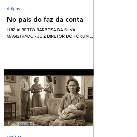
Artigos
No pais do faz da conta
LUIZ ALBERTO BARBOSA DA SILVA -
MAGISTRADO - JUIZ DIRETOR DO FÓRUM DE
NILÓPOLIS Vai começar a festa... Mas calma!
Nós não fomos convidados, apesar desta ser
financiada com o nosso dinheiro. Aliás, certa
vez li uma definição do que é o fundo eleitoral:
“É um dinheiro que é tirado do povo para
eleger alguns que vão tirar dinheiro do povo”.
Até parece um pleonasmo. O que acontece
atrás dos bastidores nem o diretor quer saber.
O roteiro é sempre o mesmo. Mexem-se as
peças do tabo