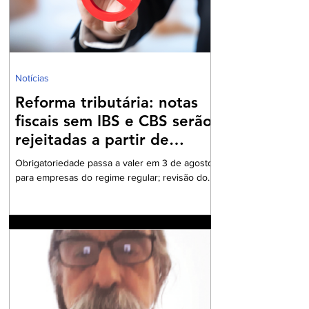
Notícias
Reforma tributária: notas
fiscais sem IBS e CBS serão
rejeitadas a partir de
agosto
Obrigatoriedade passa a valer em 3 de agosto
para empresas do regime regular; revisão dos
cadastros fiscais será essencial para evitar
rejeições na emissão de NF-e e NFC-e. A
partir de 3 de agosto de 2026, a Secretaria da
Fazenda passará a rejeitar a emissão de NF-e
e NFC-e que não contenham o preenchimento
dos campos relativos ao Imposto sobre Bens e
Serviços (IBS) e à Contribuição sobre Bens e
Serviços (CBS). A mudança marca uma das
primeiras etapas de validação obrigatória