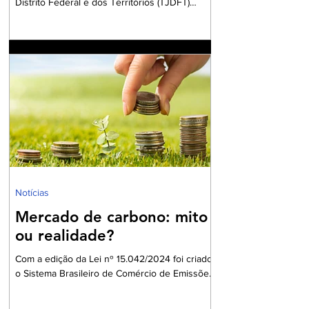
Distrito Federal e dos Territórios (TJDFT)
julgou um recurso que envolvia uma ação de
desconstituição de paternidade e retificação
de registro civil. A decisão reconheceu o
direito de uma mulher excluir o sobrenome do
pai biológico de seu registro de nascimento,
devido ao abandono afetivo sofrido. A autora
da ação, criada pela mãe e pelo padrinho, que
posteriormente foi registrado como pai
socioafetivo, relatou que o pai biológico nu
Notícias
Mercado de carbono: mito
ou realidade?
Com a edição da Lei nº 15.042/2024 foi criado
o Sistema Brasileiro de Comércio de Emissões
de Gases de Efeito Estufa (SBCE). Ainda que,
no passado, já houvesse previsão para