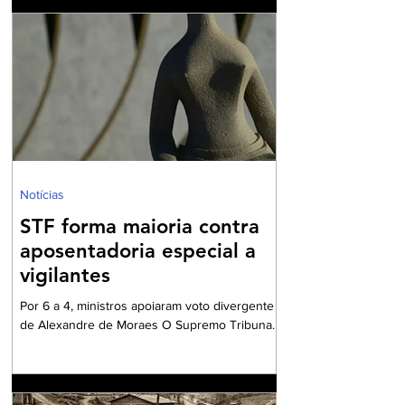
cônjuges. Quando existem enteados — isto é,
filhos exclusivos do falecido oriundos de
relacionamentos anteriores —, o medo da
perda do teto costuma ser uma preocupação
recorrente. A indagação central que norteia
este artigo pode ser resumida em uma dúvida
comum e frequente: "É verdade que quando
meu marido falecer
Notícias
STF forma maioria contra
aposentadoria especial a
vigilantes
Por 6 a 4, ministros apoiaram voto divergente
de Alexandre de Moraes O Supremo Tribunal
Federal (STF) formou maioria no plenário
virtual contra a concessão de benefício para a
aposentadoria especial de profissionais da
vigilância. Por seis votos a quatro, os ministros