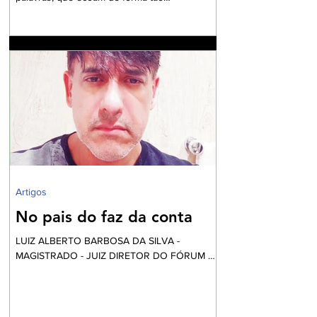
contundente, sobretudo, diante do cenário
nacional com milhares de pessoas em situação
de insegurança alimentar, o ambiente do
debate eleitoral , impõe que seja aberto um
exaustivo debate sobre a parcela tão
necessitada de assistência e visibilidade
quanto às pessoas das comunidades
periféricas que vivem assoladas pela violência
e ineficiente assistência à saúde, frequente
falta de água e sob péssim
Artigos
No pais do faz da conta
LUIZ ALBERTO BARBOSA DA SILVA -
MAGISTRADO - JUIZ DIRETOR DO FÓRUM DE
NILÓPOLIS Vai começar a festa... Mas calma!
Nós não fomos convidados, apesar desta ser
financiada com o nosso dinheiro. Aliás, certa
vez li uma definição do que é o fundo eleitoral: