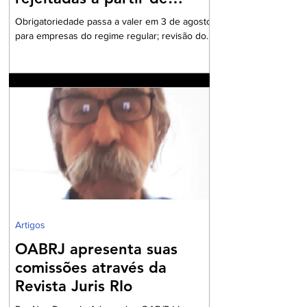
agosto
Obrigatoriedade passa a valer em 3 de agosto
para empresas do regime regular; revisão dos
cadastros fiscais será essencial para evitar
rejeições na emissão de NF-e e NFC-e. A
partir de 3 de agosto de 2026, a Secretaria da
Fazenda passará a rejeitar a emissão de NF-e
e NFC-e que não contenham o preenchimento
dos campos relativos ao Imposto sobre Bens e
Serviços (IBS) e à Contribuição sobre Bens e
Serviços (CBS). A mudança marca uma das
primeiras etapas de validação obrigatória
Artigos
OABRJ apresenta suas
comissões através da
Revista Juris RIo