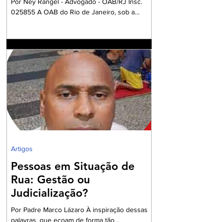
Por Ney Rangel - Advogado - OAB/RJ Insc.
025855 A OAB do Rio de Janeiro, sob a
Presidencia da Dra. Ana Basilio, da OAB/RJ,
acompanhada pela Dra. Renata Mansur,
Presidente da OAB Barra, têm criado
Comissões formadas por Advogados e
Advogadas com a missão de trabalharem com
a Garantia Constitucional inscrita no art. 133 da
nossa Carta Política de 1988, realizando um
grandioso Projeto de Participação da Ordem
dos Advogados na preparação dos
profissionais da Advocacia para aperfe
Artigos
Pessoas em Situação de
Rua: Gestão ou
Judicialização?
Por Padre Marco Lázaro À inspiração dessas
palavras, que ecoam de forma tão