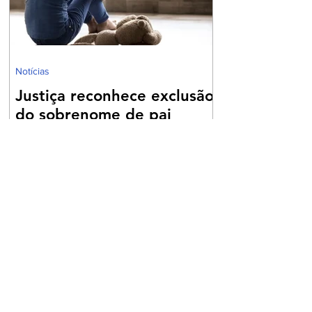
e Serviços (CBS). O novo sistema se
caracteriza pela m
Notícias
Justiça reconhece exclusão
do sobrenome de pai
biológico por abandono
afetivo
A 8ª Turma Cível do Tribunal de Justiça do
Distrito Federal e dos Territórios (TJDFT)
julgou um recurso que envolvia uma ação de
desconstituição de paternidade e retificação
de registro civil. A decisão reconheceu o
direito de uma mulher excluir o sobrenome do
pai biológico de seu registro de nascimento,
devido ao abandono afetivo sofrido. A autora
da ação, criada pela mãe e pelo padrinho, que
posteriormente foi registrado como pai
socioafetivo, relatou que o pai biológico nu