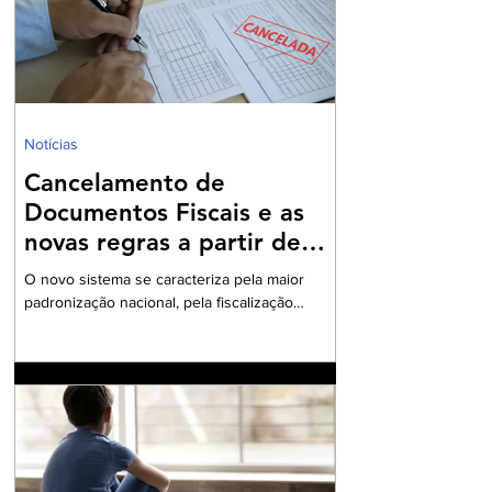
Constituição Federal. O cerne da questão
jurídica reside na nova classificação do lucro
presumido como benefício fiscal, o que
fundament
Notícias
Cancelamento de
Documentos Fiscais e as
novas regras a partir de
2026
O novo sistema se caracteriza pela maior
padronização nacional, pela fiscalização
integrada e pelo uso intensivo de documentos
fiscais eletrônicos A Reforma Tributária sobre
o Consumo, instituída pela Emenda
Constitucional nº 132/2023 e regulamentada
pela Lei Complementar nº 214/2025, introduziu
no ordenamento brasileiro o modelo do IVA
Dual, composto pelo Imposto sobre Bens e
Serviços (IBS) e pela Contribuição sobre Bens