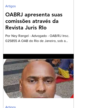
Artigos
OABRJ apresenta suas
comissões através da
Revista Juris RIo
Por Ney Rangel - Advogado - OAB/RJ Insc.
025855 A OAB do Rio de Janeiro, sob a
Presidencia da Dra. Ana Basilio, da OAB/RJ,
acompanhada pela Dra. Renata Mansur,
Presidente da OAB Barra, têm criado
Comissões formadas por Advogados e
Advogadas com a missão de trabalharem com
a Garantia Constitucional inscrita no art. 133 da
nossa Carta Política de 1988, realizando um
grandioso Projeto de Participação da Ordem
dos Advogados na preparação dos
profissionais da Advocacia para aperfe
Artigos