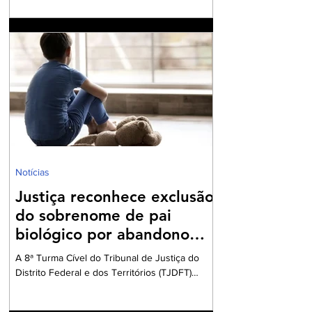
fiscais eletrônicos A Reforma Tributária sobre
o Consumo, instituída pela Emenda
Constitucional nº 132/2023 e regulamentada
pela Lei Complementar nº 214/2025, introduziu
no ordenamento brasileiro o modelo do IVA
Dual, composto pelo Imposto sobre Bens e
Serviços (IBS) e pela Contribuição sobre Bens
e Serviços (CBS). O novo sistema se
caracteriza pela m
Notícias
Justiça reconhece exclusão
do sobrenome de pai
biológico por abandono
afetivo
A 8ª Turma Cível do Tribunal de Justiça do
Distrito Federal e dos Territórios (TJDFT)
julgou um recurso que envolvia uma ação de
desconstituição de paternidade e retificação