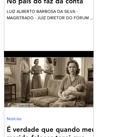
No pais do faz da conta
LUIZ ALBERTO BARBOSA DA SILVA -
MAGISTRADO - JUIZ DIRETOR DO FÓRUM DE
NILÓPOLIS Vai começar a festa... Mas calma!
Nós não fomos convidados, apesar desta ser
financiada com o nosso dinheiro. Aliás, certa
vez li uma definição do que é o fundo eleitoral:
“É um dinheiro que é tirado do povo para
eleger alguns que vão tirar dinheiro do povo”.
Até parece um pleonasmo. O que acontece
atrás dos bastidores nem o diretor quer saber.
O roteiro é sempre o mesmo. Mexem-se as
peças do tabo
Notícias
É verdade que quando meu