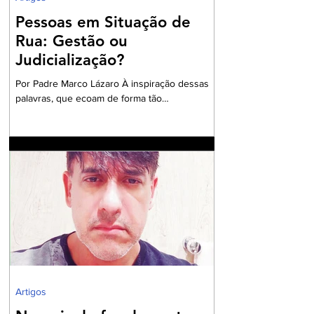
Pessoas em Situação de
Rua: Gestão ou
Judicialização?
Por Padre Marco Lázaro À inspiração dessas
palavras, que ecoam de forma tão
contundente, sobretudo, diante do cenário
nacional com milhares de pessoas em situação
de insegurança alimentar, o ambiente do
debate eleitoral , impõe que seja aberto um
exaustivo debate sobre a parcela tão
necessitada de assistência e visibilidade
quanto às pessoas das comunidades
periféricas que vivem assoladas pela violência
e ineficiente assistência à saúde, frequente
falta de água e sob péssim
Artigos