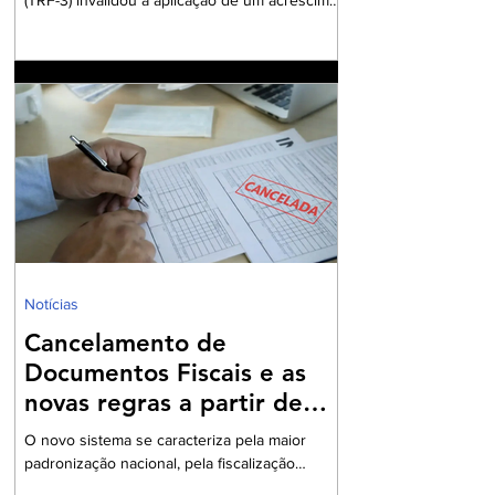
de 10% nas alíquotas de IRPJ e CSLL para
contribuintes submetidos ao regime de lucro
presumido. Em seu voto, o desembargador
relator Wilson Zauhy estabeleceu que o
aumento do ônus tributário, estabelecido por
lei sancionada no último ano, fere preceitos da
Constituição Federal. O cerne da questão
jurídica reside na nova classificação do lucro
presumido como benefício fiscal, o que
fundament
Notícias
Cancelamento de
Documentos Fiscais e as
novas regras a partir de
2026
O novo sistema se caracteriza pela maior
padronização nacional, pela fiscalização
integrada e pelo uso intensivo de documentos