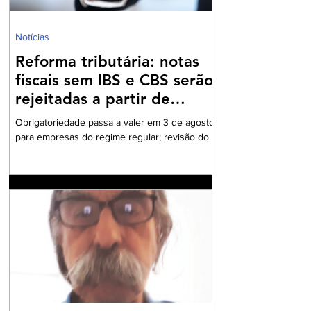
Notícias
Reforma tributária: notas
fiscais sem IBS e CBS serão
rejeitadas a partir de
agosto
Obrigatoriedade passa a valer em 3 de agosto
para empresas do regime regular; revisão dos
cadastros fiscais será essencial para evitar
rejeições na emissão de NF-e e NFC-e. A
partir de 3 de agosto de 2026, a Secretaria da
Fazenda passará a rejeitar a emissão de NF-e
e NFC-e que não contenham o preenchimento
dos campos relativos ao Imposto sobre Bens e
Serviços (IBS) e à Contribuição sobre Bens e
Serviços (CBS). A mudança marca uma das
primeiras etapas de validação obrigatória