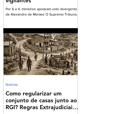
vigilantes
Por 6 a 4, ministros apoiaram voto divergente
de Alexandre de Moraes O Supremo Tribunal
Federal (STF) formou maioria no plenário
virtual contra a concessão de benefício para a
aposentadoria especial de profissionais da
vigilância. Por seis votos a quatro, os ministros
votaram a favor do voto divergente,
apresentado pelo ministro Alexandre de
Moraes. O relator da matéria – e voto vencido
– foi o ministro Kássio Nunes, cujo
posicionamento era favorável a conceder aos
vigilantes
Notícias
Como regularizar um
conjunto de casas junto ao
RGI? Regras Extrajudiciais