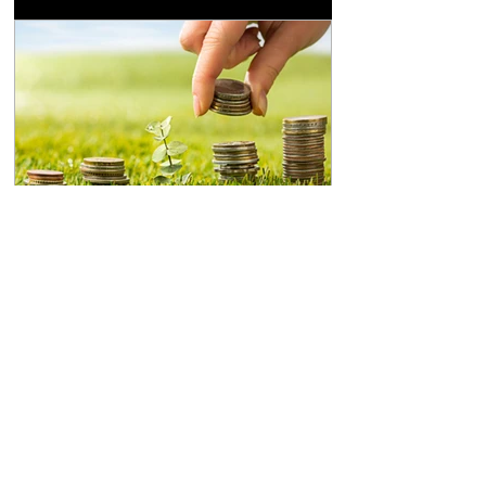
de registro civil. A decisão reconheceu o
direito de uma mulher excluir o sobrenome do
pai biológico de seu registro de nascimento,
devido ao abandono afetivo sofrido. A autora
da ação, criada pela mãe e pelo padrinho, que
posteriormente foi registrado como pai
socioafetivo, relatou que o pai biológico nu
Notícias
Mercado de carbono: mito
ou realidade?
Com a edição da Lei nº 15.042/2024 foi criado
o Sistema Brasileiro de Comércio de Emissões
de Gases de Efeito Estufa (SBCE). Ainda que,
no passado, já houvesse previsão para
transações com créditos de carbono no
protocolo de Kyoto o SBCE, a rigor, é a
primeira norma nacional que cria e estrutura