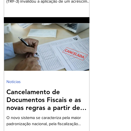
(TRF-3) invalidou a aplicação de um acréscimo
de 10% nas alíquotas de IRPJ e CSLL para
contribuintes submetidos ao regime de lucro
presumido. Em seu voto, o desembargador
relator Wilson Zauhy estabeleceu que o
aumento do ônus tributário, estabelecido por
lei sancionada no último ano, fere preceitos da
Constituição Federal. O cerne da questão
jurídica reside na nova classificação do lucro
presumido como benefício fiscal, o que
fundament
Notícias
Cancelamento de
Documentos Fiscais e as
novas regras a partir de
2026
O novo sistema se caracteriza pela maior
padronização nacional, pela fiscalização
integrada e pelo uso intensivo de documentos