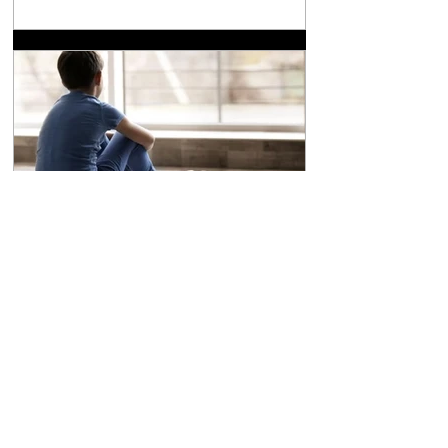
fiscais eletrônicos A Reforma Tributária sobre
o Consumo, instituída pela Emenda
Constitucional nº 132/2023 e regulamentada
pela Lei Complementar nº 214/2025, introduziu
no ordenamento brasileiro o modelo do IVA
Dual, composto pelo Imposto sobre Bens e
Serviços (IBS) e pela Contribuição sobre Bens
e Serviços (CBS). O novo sistema se
caracteriza pela m
Notícias
Justiça reconhece exclusão
do sobrenome de pai
biológico por abandono
afetivo
A 8ª Turma Cível do Tribunal de Justiça do
Distrito Federal e dos Territórios (TJDFT)
julgou um recurso que envolvia uma ação de
desconstituição de paternidade e retificação