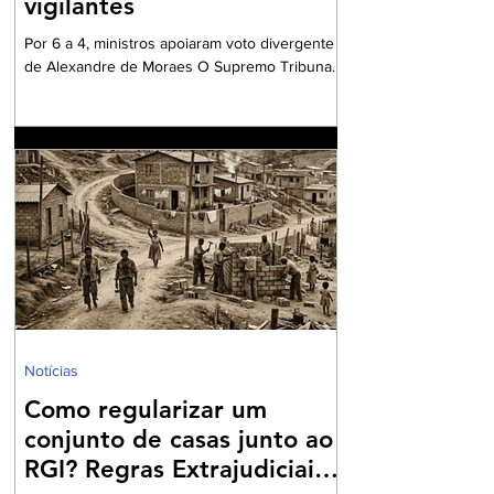
vigilantes
Por 6 a 4, ministros apoiaram voto divergente
de Alexandre de Moraes O Supremo Tribunal
Federal (STF) formou maioria no plenário
virtual contra a concessão de benefício para a
aposentadoria especial de profissionais da
vigilância. Por seis votos a quatro, os ministros
votaram a favor do voto divergente,
apresentado pelo ministro Alexandre de
Moraes. O relator da matéria – e voto vencido
– foi o ministro Kássio Nunes, cujo
posicionamento era favorável a conceder aos
vigilantes
Notícias
Como regularizar um
conjunto de casas junto ao
RGI? Regras Extrajudiciais