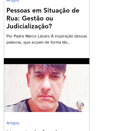
Artigos
Pessoas em Situação de
Rua: Gestão ou
Judicialização?
Por Padre Marco Lázaro À inspiração dessas
palavras, que ecoam de forma tão
contundente, sobretudo, diante do cenário
nacional com milhares de pessoas em situação
de insegurança alimentar, o ambiente do
debate eleitoral , impõe que seja aberto um
exaustivo debate sobre a parcela tão
necessitada de assistência e visibilidade
quanto às pessoas das comunidades
periféricas que vivem assoladas pela violência
e ineficiente assistência à saúde, frequente
falta de água e sob péssim
Artigos