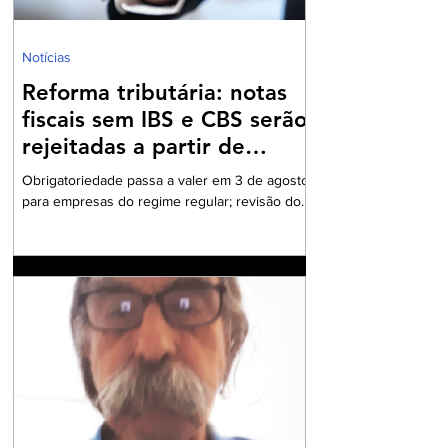
Notícias
Reforma tributária: notas
fiscais sem IBS e CBS serão
rejeitadas a partir de
agosto
Obrigatoriedade passa a valer em 3 de agosto
para empresas do regime regular; revisão dos
cadastros fiscais será essencial para evitar
rejeições na emissão de NF-e e NFC-e. A
partir de 3 de agosto de 2026, a Secretaria da
Fazenda passará a rejeitar a emissão de NF-e
e NFC-e que não contenham o preenchimento
dos campos relativos ao Imposto sobre Bens e
Serviços (IBS) e à Contribuição sobre Bens e
Serviços (CBS). A mudança marca uma das
primeiras etapas de validação obrigatória