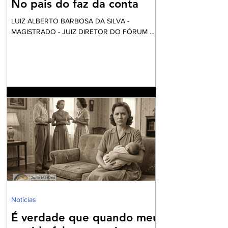
No pais do faz da conta
LUIZ ALBERTO BARBOSA DA SILVA -
MAGISTRADO - JUIZ DIRETOR DO FÓRUM DE
NILÓPOLIS Vai começar a festa... Mas calma!
Nós não fomos convidados, apesar desta ser
financiada com o nosso dinheiro. Aliás, certa
vez li uma definição do que é o fundo eleitoral:
“É um dinheiro que é tirado do povo para
eleger alguns que vão tirar dinheiro do povo”.
Até parece um pleonasmo. O que acontece
atrás dos bastidores nem o diretor quer saber.
O roteiro é sempre o mesmo. Mexem-se as
peças do tabo
Notícias
É verdade que quando meu