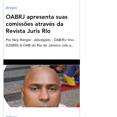
Artigos
OABRJ apresenta suas
comissões através da
Revista Juris RIo
Por Ney Rangel - Advogado - OAB/RJ Insc.
025855 A OAB do Rio de Janeiro, sob a
Presidencia da Dra. Ana Basilio, da OAB/RJ,
acompanhada pela Dra. Renata Mansur,
Presidente da OAB Barra, têm criado
Comissões formadas por Advogados e
Advogadas com a missão de trabalharem com
a Garantia Constitucional inscrita no art. 133 da
nossa Carta Política de 1988, realizando um
grandioso Projeto de Participação da Ordem
dos Advogados na preparação dos
profissionais da Advocacia para aperfe