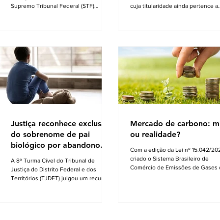
Supremo Tribunal Federal (STF)
cuja titularidade ainda pertence a
formou maioria no plenário virtual
pessoas falecidas ou a vendedor
contra a concessão de benefício para a
que nunca formalizaram o registro
aposentadoria especial de
um dos cenários mais complexos
profissionais da vigilância. Por seis
Direito Imobiliário. No entanto, o
votos a quatro, os ministros votaram a
Código de Normas da Corregedor
favor do voto divergente, apresentado
Geral da Justiça do Rio de Janeiro
pelo ministro Alexandre de Moraes. O
oferece o roteiro técnico necessá
relator da matéria – e voto vencido –
para transformar essa informalida
foi o ministro Kássio Nunes, cujo
em patrimônio seguro, sendo cer
posicionamento era favorável a
que em muitos casos a solução
conceder aos vigilantes
poderá passar longe da via judi
Justiça reconhece exclusão
Mercado de carbono: m
do sobrenome de pai
ou realidade?
biológico por abandono
Com a edição da Lei nº 15.042/202
afetivo
criado o Sistema Brasileiro de
A 8ª Turma Cível do Tribunal de
Comércio de Emissões de Gases 
Justiça do Distrito Federal e dos
Efeito Estufa (SBCE). Ainda que, n
Territórios (TJDFT) julgou um recurso
passado, já houvesse previsão pa
que envolvia uma ação de
transações com créditos de carb
desconstituição de paternidade e
no protocolo de Kyoto o SBCE, a r
retificação de registro civil. A decisão
é a primeira norma nacional que cr
reconheceu o direito de uma mulher