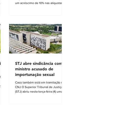
um acréscimo de 10% nas alíquotas de
es
IRPJ e CSLL para contribuintes
 é
submetidos ao regime de lucro
 do
presumido. Em seu voto, o
desembargador relator Wilson Zauhy
ia
estabeleceu que o aumento do ônus
tributário, estabelecido por lei
rio
sancionada no último ano, fere
de
preceitos da Constituição Federal. O
to
cerne da questão jurídica reside na
nova classificação do lucro presumido
como benefício fiscal, o que
fundament
ito
STJ abre sindicância contra
ministro acusado de
importunação sexual
4 foi
Caso também está em tramitação no
de
CNJ O Superior Tribunal de Justiça
o
(STJ) abriu nesta terça-feira (4) uma
ra
sindicância interna para apurar a
ono
acusação de importunação sexual que
igor,
teria sido praticada pelo ministro
ia e
Marco Aurélio Buzzi. O ministro nega a