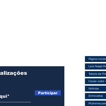
Página Inicial
Leia Nossa R
alizações
Tabela de Pr
Causa Justa -
Notícias
Participar
Entrevistas
Mulheres pelo