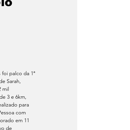
lo
foi palco da 1ª 
e Sarah, 
 mil 
de 3 e 6km, 
ealizado para 
 Pessoa com 
morado em 11 
vo de 