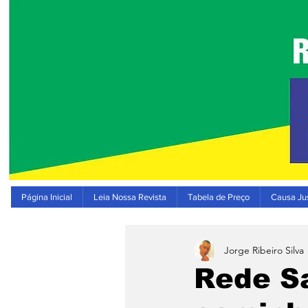
Página Inicial
Leia Nossa Revista
Tabela de Preço
Causa Jus
Jorge Ribeiro Silva
Rede Sa