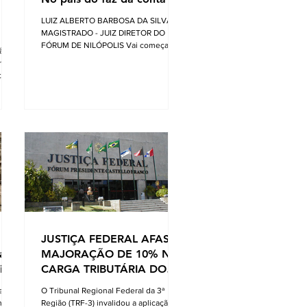
LUIZ ALBERTO BARBOSA DA SILVA -
MAGISTRADO - JUIZ DIRETOR DO
FÓRUM DE NILÓPOLIS Vai começar a
ção
festa... Mas calma! Nós não fomos
orma
convidados, apesar desta ser
te do
financiada com o nosso dinheiro. Aliás,
certa vez li uma definição do que é o
nça
fundo eleitoral: “É um dinheiro que é
tirado do povo para eleger alguns que
vão tirar dinheiro do povo”. Até parece
tão
um pleonasmo. O que acontece atrás
dos bastidores nem o diretor quer
s
saber. O roteiro é sempre o mesmo.
em
Mexem-se as peças do tabo
ente
ta de
JUSTIÇA FEDERAL AFASTA
 ao
MAJORAÇÃO DE 10% NA
is
CARGA TRIBUTÁRIA DO
LUCRO PRESUMIDO
e
O Tribunal Regional Federal da 3ª
no
Região (TRF-3) invalidou a aplicação de