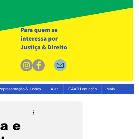
Para quem se
interessa por
Justiça & Direito
Representação & Justiça
Alerj
CAARJ em ação
Mais
da e