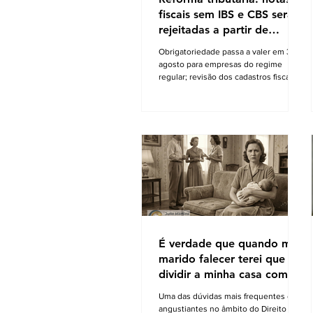
fiscais sem IBS e CBS serão
rejeitadas a partir de
agosto
Obrigatoriedade passa a valer em 3 de
agosto para empresas do regime
regular; revisão dos cadastros fiscais
será essencial para evitar rejeições na
emissão de NF-e e NFC-e. A partir de
3 de agosto de 2026, a Secretaria da
Fazenda passará a rejeitar a emissão
de NF-e e NFC-e que não contenham
o preenchimento dos campos
relativos ao Imposto sobre Bens e
Serviços (IBS) e à Contribuição sobre
Bens e Serviços (CBS). A mudança
marca uma das primeiras etapas de
validação obrigatória
É verdade que quando meu
marido falecer terei que
dividir a minha casa com as
filhas do seu primeiro
Uma das dúvidas mais frequentes e
casamento?
angustiantes no âmbito do Direito de