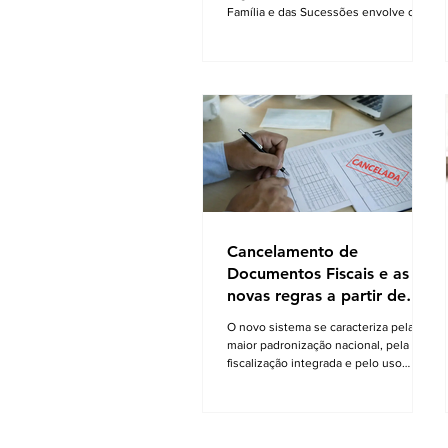
Família e das Sucessões envolve o
destino do imóvel residencial após o
falecimento de um dos cônjuges.
Quando existem enteados — isto é,
filhos exclusivos do falecido oriundos
de relacionamentos anteriores —, o
medo da perda do teto costuma ser
uma preocupação recorrente. A
indagação central que norteia este
artigo pode ser resumida em uma
dúvida comum e frequente: "É verdade
que quando meu marido falecer
Cancelamento de
Documentos Fiscais e as
novas regras a partir de
2026
O novo sistema se caracteriza pela
maior padronização nacional, pela
fiscalização integrada e pelo uso
intensivo de documentos fiscais
eletrônicos A Reforma Tributária sobre
o Consumo, instituída pela Emenda
Constitucional nº 132/2023 e