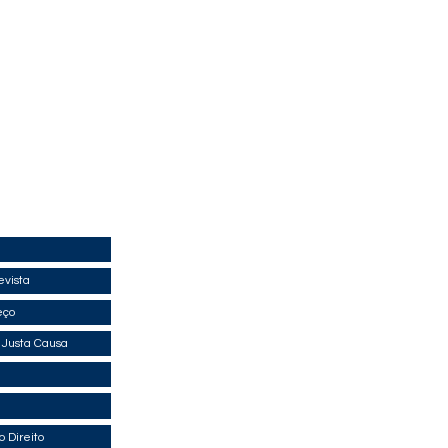
evista
eço
 Justa Causa
 Direito