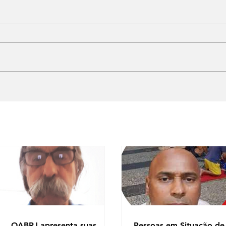
OABRJ apresenta suas
Pessoas em Situação de