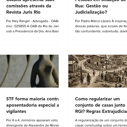
comissões através da
Rua: Gestão ou
Revista Juris RIo
Judicialização?
Por Ney Rangel - Advogado - OAB/RJ
Por Padre Marco Lázaro À inspira
Insc. 025855 A OAB do Rio de Janeiro,
dessas palavras, que ecoam de f
sob a Presidencia da Dra. Ana Basilio,
tão contundente, sobretudo, dian
da OAB/RJ, acompanhada pela Dra.
cenário nacional com milhares de
Renata Mansur, Presidente da OAB
pessoas em situação de insegura
Barra, têm criado Comissões formadas
alimentar, o ambiente do debate
por Advogados e Advogadas com a
eleitoral , impõe que seja aberto um
missão de trabalharem com a Garantia
exaustivo debate sobre a parcela 
Constitucional inscrita no art. 133 da
necessitada de assistência e
nossa Carta Política de 1988,
visibilidade quanto às pessoas da
realizando um grandioso Projeto de
comunidades periféricas que viv
Participação da Ordem dos Advogados
assoladas pela violência e inefici
na preparação dos profissionais da
assistência à saúde, frequente fal
Advocacia para aperfe
água e sob péssim
STF forma maioria contra
Como regularizar um
aposentadoria especial a
conjunto de casas junto
vigilantes
RGI? Regras Extrajudicia
do Rio de Janeiro
Por 6 a 4, ministros apoiaram voto
A regularização de um conjunto d
divergente de Alexandre de Moraes O
casas construídas sobre um terre