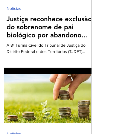
Notícias
Justiça reconhece exclusão
do sobrenome de pai
biológico por abandono
afetivo
A 8ª Turma Cível do Tribunal de Justiça do
Distrito Federal e dos Territórios (TJDFT)
julgou um recurso que envolvia uma ação de
desconstituição de paternidade e retificação
de registro civil. A decisão reconheceu o
direito de uma mulher excluir o sobrenome do
pai biológico de seu registro de nascimento,
devido ao abandono afetivo sofrido. A autora
da ação, criada pela mãe e pelo padrinho, que
posteriormente foi registrado como pai
socioafetivo, relatou que o pai biológico nu
Notícias