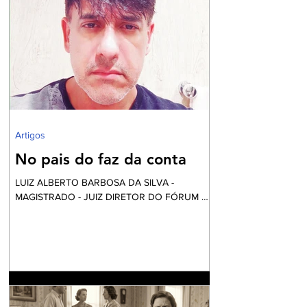
debate eleitoral , impõe que seja aberto um
exaustivo debate sobre a parcela tão
necessitada de assistência e visibilidade
quanto às pessoas das comunidades
periféricas que vivem assoladas pela violência
e ineficiente assistência à saúde, frequente
falta de água e sob péssim
Artigos
No pais do faz da conta
LUIZ ALBERTO BARBOSA DA SILVA -
MAGISTRADO - JUIZ DIRETOR DO FÓRUM DE
NILÓPOLIS Vai começar a festa... Mas calma!
Nós não fomos convidados, apesar desta ser
financiada com o nosso dinheiro. Aliás, certa
vez li uma definição do que é o fundo eleitoral:
“É um dinheiro que é tirado do povo para
eleger alguns que vão tirar dinheiro do povo”.
Até parece um pleonasmo. O que acontece