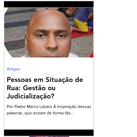
Presidente da OAB Barra, têm criado
Comissões formadas por Advogados e
Advogadas com a missão de trabalharem com
a Garantia Constitucional inscrita no art. 133 da
nossa Carta Política de 1988, realizando um
grandioso Projeto de Participação da Ordem
dos Advogados na preparação dos
profissionais da Advocacia para aperfe
Artigos
Pessoas em Situação de
Rua: Gestão ou
Judicialização?
Por Padre Marco Lázaro À inspiração dessas
palavras, que ecoam de forma tão
contundente, sobretudo, diante do cenário
nacional com milhares de pessoas em situação
de insegurança alimentar, o ambiente do