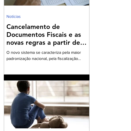
Notícias
Cancelamento de
Documentos Fiscais e as
novas regras a partir de
2026
O novo sistema se caracteriza pela maior
padronização nacional, pela fiscalização
integrada e pelo uso intensivo de documentos
fiscais eletrônicos A Reforma Tributária sobre
o Consumo, instituída pela Emenda
Constitucional nº 132/2023 e regulamentada
pela Lei Complementar nº 214/2025, introduziu
no ordenamento brasileiro o modelo do IVA
Dual, composto pelo Imposto sobre Bens e
Serviços (IBS) e pela Contribuição sobre Bens
e Serviços (CBS). O novo sistema se
caracteriza pela m