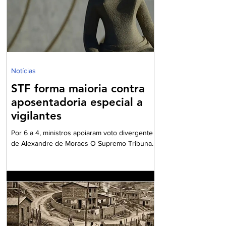
recorrente. A indagação central que norteia
este artigo pode ser resumida em uma dúvida
comum e frequente: "É verdade que quando
meu marido falecer
Notícias
STF forma maioria contra
aposentadoria especial a
vigilantes
Por 6 a 4, ministros apoiaram voto divergente
de Alexandre de Moraes O Supremo Tribunal
Federal (STF) formou maioria no plenário
virtual contra a concessão de benefício para a
aposentadoria especial de profissionais da
vigilância. Por seis votos a quatro, os ministros
votaram a favor do voto divergente,
apresentado pelo ministro Alexandre de
Moraes. O relator da matéria – e voto vencido