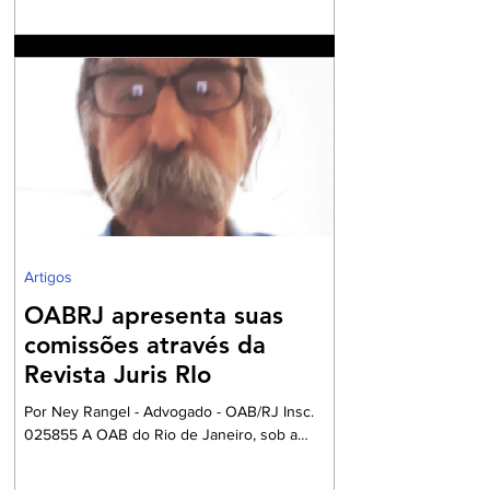
rejeições na emissão de NF-e e NFC-e. A
partir de 3 de agosto de 2026, a Secretaria da
Fazenda passará a rejeitar a emissão de NF-e
e NFC-e que não contenham o preenchimento
dos campos relativos ao Imposto sobre Bens e
Serviços (IBS) e à Contribuição sobre Bens e
Serviços (CBS). A mudança marca uma das
primeiras etapas de validação obrigatória
Artigos
OABRJ apresenta suas
comissões através da
Revista Juris RIo
Por Ney Rangel - Advogado - OAB/RJ Insc.
025855 A OAB do Rio de Janeiro, sob a
Presidencia da Dra. Ana Basilio, da OAB/RJ,
acompanhada pela Dra. Renata Mansur,