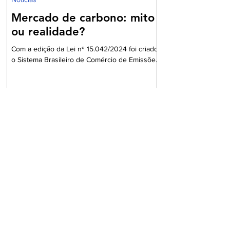
Mercado de carbono: mito
ou realidade?
Com a edição da Lei nº 15.042/2024 foi criado
o Sistema Brasileiro de Comércio de Emissões
de Gases de Efeito Estufa (SBCE). Ainda que,
no passado, já houvesse previsão para
transações com créditos de carbono no
protocolo de Kyoto o SBCE, a rigor, é a
primeira norma nacional que cria e estrutura
um mercado regulado de carbono, tendo
como base modelos internacionais de cap-
and-trade e, em última análise, coloca o Brasil
como protagonista na transição para uma
economia de baix
Notícias