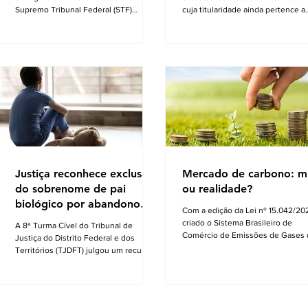
Supremo Tribunal Federal (STF)
cuja titularidade ainda pertence a
formou maioria no plenário virtual
pessoas falecidas ou a vendedor
contra a concessão de benefício para a
que nunca formalizaram o registro
aposentadoria especial de
um dos cenários mais complexos
profissionais da vigilância. Por seis
Direito Imobiliário. No entanto, o
votos a quatro, os ministros votaram a
Código de Normas da Corregedor
favor do voto divergente, apresentado
Geral da Justiça do Rio de Janeiro
pelo ministro Alexandre de Moraes. O
oferece o roteiro técnico necessá
relator da matéria – e voto vencido –
para transformar essa informalida
foi o ministro Kássio Nunes, cujo
em patrimônio seguro, sendo cer
posicionamento era favorável a
que em muitos casos a solução
conceder aos vigilantes
poderá passar longe da via judi
Justiça reconhece exclusão
Mercado de carbono: m
do sobrenome de pai
ou realidade?
biológico por abandono
Com a edição da Lei nº 15.042/202
afetivo
criado o Sistema Brasileiro de
A 8ª Turma Cível do Tribunal de
Comércio de Emissões de Gases 
Justiça do Distrito Federal e dos
Efeito Estufa (SBCE). Ainda que, n
Territórios (TJDFT) julgou um recurso
passado, já houvesse previsão pa
que envolvia uma ação de
transações com créditos de carb
desconstituição de paternidade e
no protocolo de Kyoto o SBCE, a r
retificação de registro civil. A decisão
é a primeira norma nacional que cr
reconheceu o direito de uma mulher