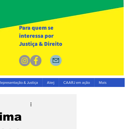
Para quem se
interessa por
Justiça & Direito
Representação & Justiça
Alerj
CAARJ em ação
Mais
tima