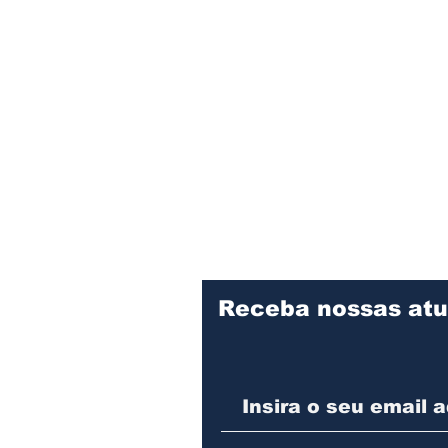
regulamentada pela Lei Complementar
nº 214/2025, introduziu no
ordenamento brasileiro o modelo do
IVA Dual, composto pelo Imposto
sobre Bens e Serviços (IBS) e pela
Contribuição sobre Bens e Serviços
(CBS). O novo sistema se caracteriza
pela m
Receba nossas atu