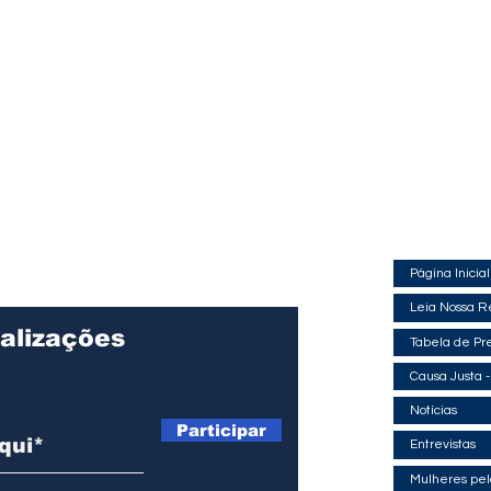
estrutura um mercado regulado d
excluir o sobrenome do pai biológico
carbono, tendo como base model
de seu registro de nascimento, devido
internacionais de cap-and-trade e, em
ao abandono afetivo sofrido. A autora
última análise, coloca o Brasil co
da ação, criada pela mãe e pelo
protagonista na transição para um
padrinho, que posteriormente foi
economia de baix
registrado como pai socioafetivo,
relatou que o pai biológico nu
Página Inicial
Leia Nossa R
alizações
Tabela de Pr
Causa Justa -
Notícias
Participar
Entrevistas
Mulheres pelo