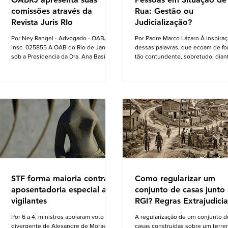
comissões através da
Rua: Gestão ou
Revista Juris RIo
Judicialização?
Por Ney Rangel - Advogado - OAB/RJ
Por Padre Marco Lázaro À inspira
Insc. 025855 A OAB do Rio de Janeiro,
dessas palavras, que ecoam de f
sob a Presidencia da Dra. Ana Basilio,
tão contundente, sobretudo, dian
da OAB/RJ, acompanhada pela Dra.
cenário nacional com milhares de
Renata Mansur, Presidente da OAB
pessoas em situação de insegura
Barra, têm criado Comissões formadas
alimentar, o ambiente do debate
por Advogados e Advogadas com a
eleitoral , impõe que seja aberto um
missão de trabalharem com a Garantia
exaustivo debate sobre a parcela 
Constitucional inscrita no art. 133 da
necessitada de assistência e
nossa Carta Política de 1988,
visibilidade quanto às pessoas da
realizando um grandioso Projeto de
comunidades periféricas que viv
Participação da Ordem dos Advogados
assoladas pela violência e inefici
na preparação dos profissionais da
assistência à saúde, frequente fal
Advocacia para aperfe
água e sob péssim
STF forma maioria contra
Como regularizar um
aposentadoria especial a
conjunto de casas junto
vigilantes
RGI? Regras Extrajudicia
do Rio de Janeiro
Por 6 a 4, ministros apoiaram voto
A regularização de um conjunto d
divergente de Alexandre de Moraes O
casas construídas sobre um terre