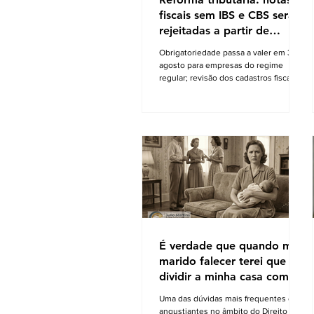
fiscais sem IBS e CBS serão
rejeitadas a partir de
agosto
Obrigatoriedade passa a valer em 3 de
agosto para empresas do regime
regular; revisão dos cadastros fiscais
será essencial para evitar rejeições na
emissão de NF-e e NFC-e. A partir de
3 de agosto de 2026, a Secretaria da
Fazenda passará a rejeitar a emissão
de NF-e e NFC-e que não contenham
o preenchimento dos campos
relativos ao Imposto sobre Bens e
Serviços (IBS) e à Contribuição sobre
Bens e Serviços (CBS). A mudança
marca uma das primeiras etapas de
validação obrigatória
É verdade que quando meu
marido falecer terei que
dividir a minha casa com as
filhas do seu primeiro
Uma das dúvidas mais frequentes e
casamento?
angustiantes no âmbito do Direito de