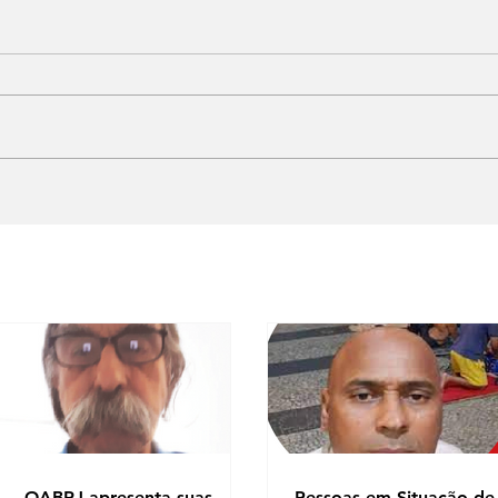
OABRJ apresenta suas
Pessoas em Situação de