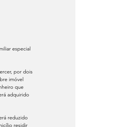
miliar especial 
rcer, por dois 
bre imóvel 
nheiro que 
erá adquirido 
erá reduzido 
ílio residir 