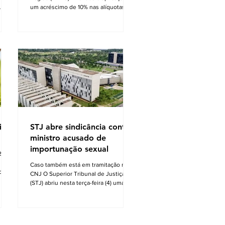
um acréscimo de 10% nas alíquotas de
es
IRPJ e CSLL para contribuintes
 é
submetidos ao regime de lucro
 do
presumido. Em seu voto, o
desembargador relator Wilson Zauhy
ia
estabeleceu que o aumento do ônus
tributário, estabelecido por lei
rio
sancionada no último ano, fere
de
preceitos da Constituição Federal. O
to
cerne da questão jurídica reside na
nova classificação do lucro presumido
como benefício fiscal, o que
fundament
ito
STJ abre sindicância contra
ministro acusado de
importunação sexual
4 foi
Caso também está em tramitação no
de
CNJ O Superior Tribunal de Justiça
o
(STJ) abriu nesta terça-feira (4) uma
ra
sindicância interna para apurar a
ono
acusação de importunação sexual que
igor,
teria sido praticada pelo ministro
ia e
Marco Aurélio Buzzi. O ministro nega a