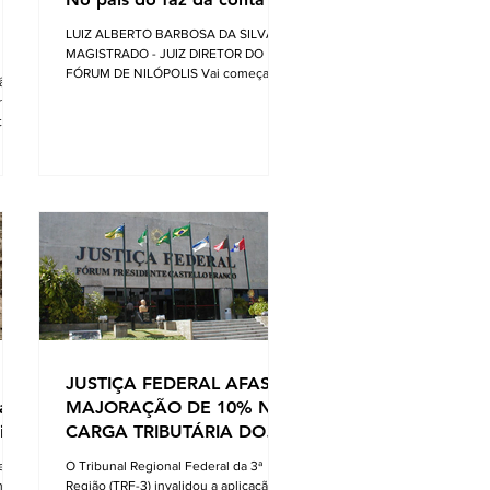
LUIZ ALBERTO BARBOSA DA SILVA -
MAGISTRADO - JUIZ DIRETOR DO
FÓRUM DE NILÓPOLIS Vai começar a
ção
festa... Mas calma! Nós não fomos
orma
convidados, apesar desta ser
te do
financiada com o nosso dinheiro. Aliás,
certa vez li uma definição do que é o
nça
fundo eleitoral: “É um dinheiro que é
tirado do povo para eleger alguns que
vão tirar dinheiro do povo”. Até parece
tão
um pleonasmo. O que acontece atrás
dos bastidores nem o diretor quer
s
saber. O roteiro é sempre o mesmo.
em
Mexem-se as peças do tabo
ente
ta de
JUSTIÇA FEDERAL AFASTA
 ao
MAJORAÇÃO DE 10% NA
is
CARGA TRIBUTÁRIA DO
LUCRO PRESUMIDO
e
O Tribunal Regional Federal da 3ª
no
Região (TRF-3) invalidou a aplicação de