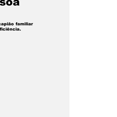
ssoa
apião familiar 
iciência.