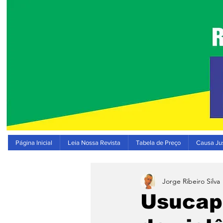
Página Inicial
Leia Nossa Revista
Tabela de Preço
Causa Jus
Jorge Ribeiro Silva
Usucapi