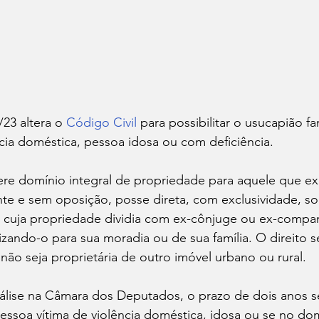
23 altera o 
Código Civil
 para possibilitar o usucapião fa
ncia doméstica, pessoa idosa ou com deficiência.
re domínio integral de propriedade para aquele que exe
te e sem oposição, posse direta, com exclusividade, so
 cuja propriedade dividia com ex-cônjuge ou ex-compa
lizando-o para sua moradia ou de sua família. O direito s
ão seja proprietária de outro imóvel urbano ou rural.
álise na Câmara dos Deputados, o prazo de dois anos s
essoa vítima de violência doméstica, idosa ou se no domic