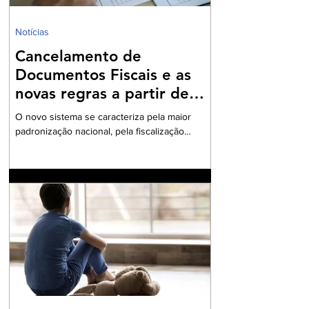
Notícias
Cancelamento de
Documentos Fiscais e as
novas regras a partir de
2026
O novo sistema se caracteriza pela maior
padronização nacional, pela fiscalização
integrada e pelo uso intensivo de documentos
fiscais eletrônicos A Reforma Tributária sobre
o Consumo, instituída pela Emenda
Constitucional nº 132/2023 e regulamentada
pela Lei Complementar nº 214/2025, introduziu
no ordenamento brasileiro o modelo do IVA
Dual, composto pelo Imposto sobre Bens e
Serviços (IBS) e pela Contribuição sobre Bens
e Serviços (CBS). O novo sistema se
caracteriza pela m