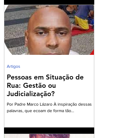
Presidente da OAB Barra, têm criado
Comissões formadas por Advogados e
Advogadas com a missão de trabalharem com
a Garantia Constitucional inscrita no art. 133 da
nossa Carta Política de 1988, realizando um
grandioso Projeto de Participação da Ordem
dos Advogados na preparação dos
profissionais da Advocacia para aperfe
Artigos
Pessoas em Situação de
Rua: Gestão ou
Judicialização?
Por Padre Marco Lázaro À inspiração dessas
palavras, que ecoam de forma tão
contundente, sobretudo, diante do cenário
nacional com milhares de pessoas em situação
de insegurança alimentar, o ambiente do
debate eleitoral , impõe que seja aberto um