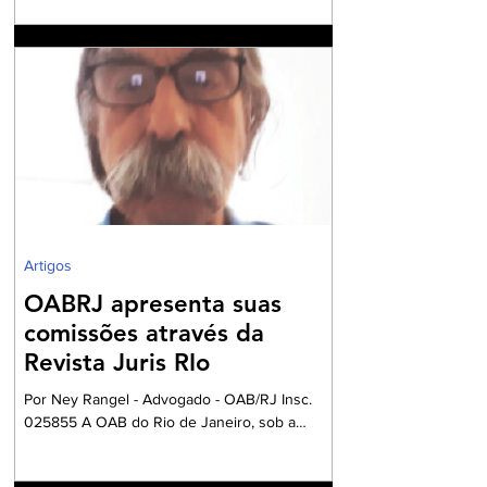
rejeições na emissão de NF-e e NFC-e. A
partir de 3 de agosto de 2026, a Secretaria da
Fazenda passará a rejeitar a emissão de NF-e
e NFC-e que não contenham o preenchimento
dos campos relativos ao Imposto sobre Bens e
Serviços (IBS) e à Contribuição sobre Bens e
Serviços (CBS). A mudança marca uma das
primeiras etapas de validação obrigatória
Artigos
OABRJ apresenta suas
comissões através da
Revista Juris RIo
Por Ney Rangel - Advogado - OAB/RJ Insc.
025855 A OAB do Rio de Janeiro, sob a
Presidencia da Dra. Ana Basilio, da OAB/RJ,
acompanhada pela Dra. Renata Mansur,