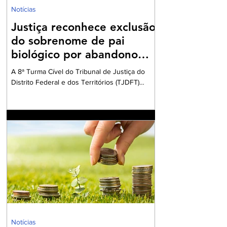
Notícias
Justiça reconhece exclusão
do sobrenome de pai
biológico por abandono
afetivo
A 8ª Turma Cível do Tribunal de Justiça do
Distrito Federal e dos Territórios (TJDFT)
julgou um recurso que envolvia uma ação de
desconstituição de paternidade e retificação
de registro civil. A decisão reconheceu o
direito de uma mulher excluir o sobrenome do
pai biológico de seu registro de nascimento,
devido ao abandono afetivo sofrido. A autora
da ação, criada pela mãe e pelo padrinho, que
posteriormente foi registrado como pai
socioafetivo, relatou que o pai biológico nu
Notícias