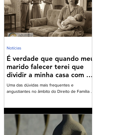
O roteiro é sempre o mesmo. Mexem-se as
peças do tabo
Notícias
É verdade que quando meu
marido falecer terei que
dividir a minha casa com as
filhas do seu primeiro
Uma das dúvidas mais frequentes e
casamento?
angustiantes no âmbito do Direito de Família e
das Sucessões envolve o destino do imóvel
residencial após o falecimento de um dos
cônjuges. Quando existem enteados — isto é,
filhos exclusivos do falecido oriundos de
relacionamentos anteriores —, o medo da
perda do teto costuma ser uma preocupação