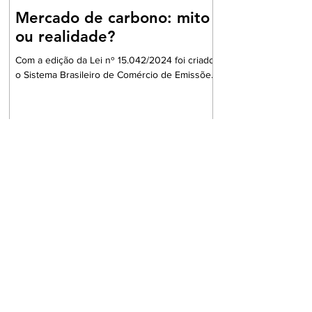
Mercado de carbono: mito
ou realidade?
Com a edição da Lei nº 15.042/2024 foi criado
o Sistema Brasileiro de Comércio de Emissões
de Gases de Efeito Estufa (SBCE). Ainda que,
no passado, já houvesse previsão para
transações com créditos de carbono no
protocolo de Kyoto o SBCE, a rigor, é a
primeira norma nacional que cria e estrutura
um mercado regulado de carbono, tendo
como base modelos internacionais de cap-
and-trade e, em última análise, coloca o Brasil
como protagonista na transição para uma
economia de baix
Notícias
STJ abre sindicância contra