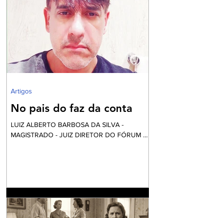
exaustivo debate sobre a parcela tão
necessitada de assistência e visibilidade
quanto às pessoas das comunidades
periféricas que vivem assoladas pela violência
e ineficiente assistência à saúde, frequente
falta de água e sob péssim
Artigos
No pais do faz da conta
LUIZ ALBERTO BARBOSA DA SILVA -
MAGISTRADO - JUIZ DIRETOR DO FÓRUM DE
NILÓPOLIS Vai começar a festa... Mas calma!
Nós não fomos convidados, apesar desta ser
financiada com o nosso dinheiro. Aliás, certa
vez li uma definição do que é o fundo eleitoral:
“É um dinheiro que é tirado do povo para
eleger alguns que vão tirar dinheiro do povo”.
Até parece um pleonasmo. O que acontece
atrás dos bastidores nem o diretor quer saber.