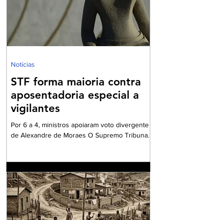
recorrente. A indagação central que norteia
este artigo pode ser resumida em uma dúvida
comum e frequente: "É verdade que quando
meu marido falecer
Notícias
STF forma maioria contra
aposentadoria especial a
vigilantes
Por 6 a 4, ministros apoiaram voto divergente
de Alexandre de Moraes O Supremo Tribunal
Federal (STF) formou maioria no plenário
virtual contra a concessão de benefício para a
aposentadoria especial de profissionais da
vigilância. Por seis votos a quatro, os ministros
votaram a favor do voto divergente,
apresentado pelo ministro Alexandre de
Moraes. O relator da matéria – e voto vencido
– foi o ministro Kássio Nunes, cujo