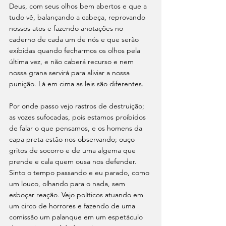
Deus, com seus olhos bem abertos e que a 
tudo vê, balançando a cabeça, reprovando 
nossos atos e fazendo anotações no 
caderno de cada um de nós e que serão 
exibidas quando fecharmos os olhos pela 
última vez, e não caberá recurso e nem 
nossa grana servirá para aliviar a nossa 
punição. Lá em cima as leis são diferentes. 
Por onde passo vejo rastros de destruição; 
as vozes sufocadas, pois estamos proibidos 
de falar o que pensamos, e os homens da 
capa preta estão nos observan­do; ouço 
gritos de socorro e de uma algema que 
prende e cala quem ousa nos defender. 
Sinto o tempo passando e eu parado, como 
um louco, olhando para o nada, sem 
esboçar reação. Vejo políticos atuando em 
um circo de horrores e fazendo de uma 
comissão um palanque em um espetáculo 