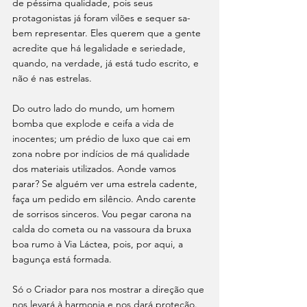
de péssima qualidade, pois seus 
protagonistas já foram vilões e sequer sa­
bem representar. Eles querem que a gente 
acredite que há legalidade e seriedade, 
quando, na verdade, já está tudo escrito, e 
não é nas estrelas. 
Do outro lado do mundo, um homem 
bomba que explode e ceifa a vida de 
inocentes; um prédio de luxo que cai em 
zona nobre por indícios de má qualidade 
dos materiais utilizados. Aonde vamos 
parar? Se alguém ver uma estrela cadente, 
faça um pedido em silêncio. Ando carente 
de sorrisos sinceros. Vou pegar carona na 
calda do cometa ou na vassoura da bruxa 
boa rumo à Via Láctea, pois, por aqui, a 
bagunça está formada. 
Só o Criador para nos mostrar a direção que 
nos levará à harmonia e nos dará proteção.