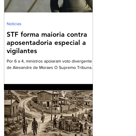
meu marido falecer
Notícias
STF forma maioria contra
aposentadoria especial a
vigilantes
Por 6 a 4, ministros apoiaram voto divergente
de Alexandre de Moraes O Supremo Tribunal
Federal (STF) formou maioria no plenário
virtual contra a concessão de benefício para a
aposentadoria especial de profissionais da
vigilância. Por seis votos a quatro, os ministros
votaram a favor do voto divergente,
apresentado pelo ministro Alexandre de
Moraes. O relator da matéria – e voto vencido
– foi o ministro Kássio Nunes, cujo
posicionamento era favorável a conceder aos
vigilantes