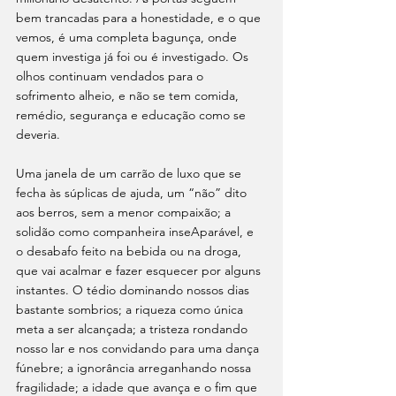
bem trancadas para a honestidade, e o que 
vemos, é uma completa bagunça, onde 
quem investiga já foi ou é investigado. Os 
olhos continuam vendados para o 
sofrimento alheio, e não se tem comida, 
remé­dio, segurança e educação como se 
deveria. 
Uma janela de um carrão de luxo que se 
fecha às súplicas de ajuda, um “não” dito 
aos berros, sem a menor compaixão; a 
solidão como companheira inseAparável, e 
o desabafo feito na bebida ou na droga, 
que vai acalmar e fazer esquecer por alguns 
instantes. O tédio dominando nossos dias 
bastante sombrios; a riqueza como única 
meta a ser alcançada; a tristeza rondando 
nosso lar e nos convidando para uma dança 
fúnebre; a ignorância arreganhando nossa 
fragilidade; a idade que avança e o fim que 