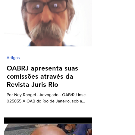
e NFC-e que não contenham o preenchimento
dos campos relativos ao Imposto sobre Bens e
Serviços (IBS) e à Contribuição sobre Bens e
Serviços (CBS). A mudança marca uma das
primeiras etapas de validação obrigatória
Artigos
OABRJ apresenta suas
comissões através da
Revista Juris RIo
Por Ney Rangel - Advogado - OAB/RJ Insc.
025855 A OAB do Rio de Janeiro, sob a
Presidencia da Dra. Ana Basilio, da OAB/RJ,
acompanhada pela Dra. Renata Mansur,
Presidente da OAB Barra, têm criado
Comissões formadas por Advogados e
Advogadas com a missão de trabalharem com