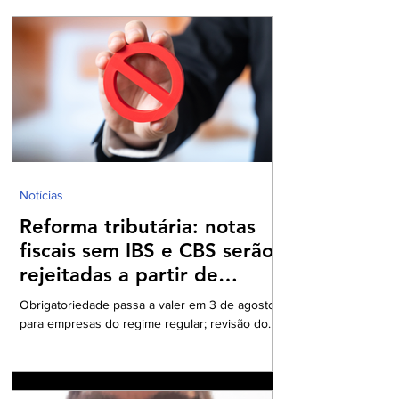
Notícias
Reforma tributária: notas
fiscais sem IBS e CBS serão
rejeitadas a partir de
agosto
Obrigatoriedade passa a valer em 3 de agosto
para empresas do regime regular; revisão dos
cadastros fiscais será essencial para evitar
rejeições na emissão de NF-e e NFC-e. A
partir de 3 de agosto de 2026, a Secretaria da
Fazenda passará a rejeitar a emissão de NF-e