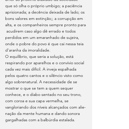
que só olha o próprio umbigo; a paciência 
aprisionada; a decência deixada de lado; os 
bons valores em extinção;; a corrupção em 
alta, e os companheiros sempre pronto para 
 acudirem caso algo dê errado e todos 
perdidos em um emaranhado de sujeira, 
onde o pobre do povo é que cai nessa teia 
d’aranha da imoralidade. 
O equilíbrio, que seria a solução, está 
respirando por aparelhos e o convívio social 
cada vez mais difícil. A inveja espalhada 
pelos quatro cantos e o silêncio visto como 
algo sobrenatural. A necessidade de se 
mostrar o que se tem a quem sequer 
conhece, e o diabo sentado no seu trono, 
com coroa e sua capa vermelha, se 
vangloriando dos níveis alcançados com alie­
nação da mente humana e dando sonora 
gargalhadas com a balbúrdia estalada. 