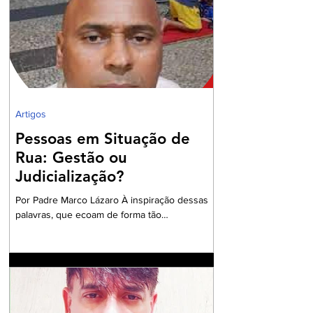
a Garantia Constitucional inscrita no art. 133 da
nossa Carta Política de 1988, realizando um
grandioso Projeto de Participação da Ordem
dos Advogados na preparação dos
profissionais da Advocacia para aperfe
Artigos
Pessoas em Situação de
Rua: Gestão ou
Judicialização?
Por Padre Marco Lázaro À inspiração dessas
palavras, que ecoam de forma tão
contundente, sobretudo, diante do cenário
nacional com milhares de pessoas em situação
de insegurança alimentar, o ambiente do
debate eleitoral , impõe que seja aberto um
exaustivo debate sobre a parcela tão
necessitada de assistência e visibilidade