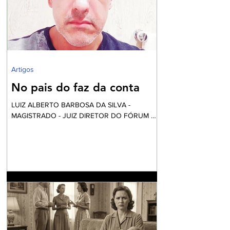
quanto às pessoas das comunidades
periféricas que vivem assoladas pela violência
e ineficiente assistência à saúde, frequente
falta de água e sob péssim
Artigos
No pais do faz da conta
LUIZ ALBERTO BARBOSA DA SILVA -
MAGISTRADO - JUIZ DIRETOR DO FÓRUM DE
NILÓPOLIS Vai começar a festa... Mas calma!
Nós não fomos convidados, apesar desta ser
financiada com o nosso dinheiro. Aliás, certa
vez li uma definição do que é o fundo eleitoral:
“É um dinheiro que é tirado do povo para
eleger alguns que vão tirar dinheiro do povo”.
Até parece um pleonasmo. O que acontece
atrás dos bastidores nem o diretor quer saber.
O roteiro é sempre o mesmo. Mexem-se as
peças do tabo