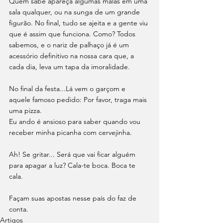
Quem sabe apareça algumas malas em uma 
sala qualquer, ou na sunga de um grande 
figurão. No final, tudo se ajeita e a gente viu 
que é assim que funciona. Como? Todos 
sabemos, e o nariz de palhaço já é um 
acessório definitivo na nossa cara que, a 
cada dia, leva um tapa da imoralidade.
No final da festa...Lá vem o garçom e 
aquele famoso pedido: Por favor, traga mais 
uma pizza.
Eu ando é ansioso para saber quando vou 
receber minha picanha com cervejinha.
Ah! Se gritar... Será que vai ficar alguém 
para apagar a luz? Cala-te boca. Boca te 
cala.
Façam suas apostas nesse país do faz de 
conta.
Artigos