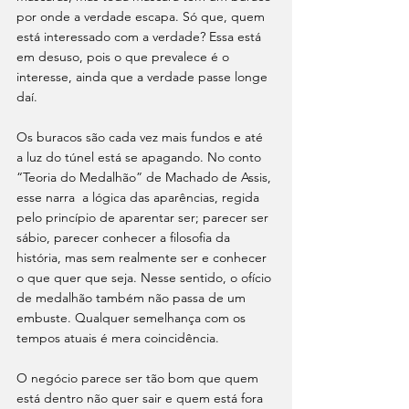
por onde a verdade escapa. Só que, quem 
está interessado com a verdade? Essa está 
em desuso, pois o que prevalece é o 
interesse, ainda que a verdade passe longe 
daí.
Os buracos são cada vez mais fundos e até 
a luz do túnel está se apagando. No conto 
“Teoria do Medalhão” de Machado de Assis, 
esse narra  a lógica das aparências, regida 
pelo princípio de aparentar ser; parecer ser 
sábio, parecer conhecer a filosofia da 
história, mas sem realmente ser e conhecer 
o que quer que seja. Nesse sentido, o ofício 
de medalhão também não passa de um 
embuste. Qualquer semelhança com os 
tempos atuais é mera coincidência.
O negócio parece ser tão bom que quem 
está dentro não quer sair e quem está fora 