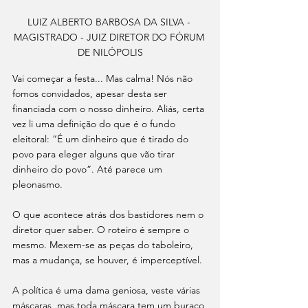
LUIZ ALBERTO BARBOSA DA SILVA - 
MAGISTRADO - JUIZ DIRETOR DO FÓRUM 
DE NILÓPOLIS
Vai começar a festa... Mas calma! Nós não 
fomos convidados, apesar desta ser 
financiada com o nosso dinheiro. Aliás, certa 
vez li uma definição do que é o fundo 
eleitoral: “É um dinheiro que é tirado do 
povo para eleger alguns que vão tirar 
dinheiro do povo”. Até parece um 
pleonasmo.
O que acontece atrás dos bastidores nem o 
diretor quer saber. O roteiro é sempre o 
mesmo. Mexem-se as peças do taboleiro, 
mas a mudança, se houver, é imperceptível. 
A política é uma dama geniosa, veste várias 
máscaras, mas toda máscara tem um buraco 