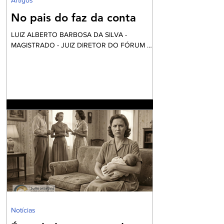
No pais do faz da conta
LUIZ ALBERTO BARBOSA DA SILVA -
MAGISTRADO - JUIZ DIRETOR DO FÓRUM DE
NILÓPOLIS Vai começar a festa... Mas calma!
Nós não fomos convidados, apesar desta ser
financiada com o nosso dinheiro. Aliás, certa
vez li uma definição do que é o fundo eleitoral:
“É um dinheiro que é tirado do povo para
eleger alguns que vão tirar dinheiro do povo”.
Até parece um pleonasmo. O que acontece
atrás dos bastidores nem o diretor quer saber.
O roteiro é sempre o mesmo. Mexem-se as
peças do tabo
Notícias