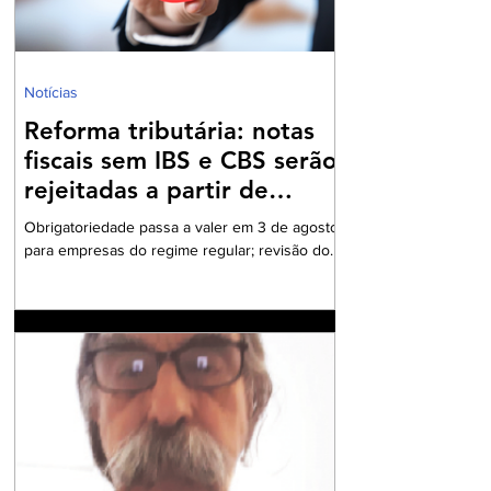
Notícias
Reforma tributária: notas
fiscais sem IBS e CBS serão
rejeitadas a partir de
agosto
Obrigatoriedade passa a valer em 3 de agosto
para empresas do regime regular; revisão dos
cadastros fiscais será essencial para evitar
rejeições na emissão de NF-e e NFC-e. A
partir de 3 de agosto de 2026, a Secretaria da
Fazenda passará a rejeitar a emissão de NF-e
e NFC-e que não contenham o preenchimento
dos campos relativos ao Imposto sobre Bens e
Serviços (IBS) e à Contribuição sobre Bens e
Serviços (CBS). A mudança marca uma das
primeiras etapas de validação obrigatória