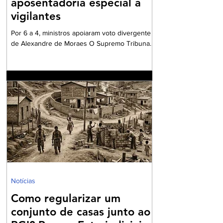
aposentadoria especial a
vigilantes
Por 6 a 4, ministros apoiaram voto divergente
de Alexandre de Moraes O Supremo Tribunal
Federal (STF) formou maioria no plenário
virtual contra a concessão de benefício para a
aposentadoria especial de profissionais da
vigilância. Por seis votos a quatro, os ministros
votaram a favor do voto divergente,
apresentado pelo ministro Alexandre de
Moraes. O relator da matéria – e voto vencido
– foi o ministro Kássio Nunes, cujo
posicionamento era favorável a conceder aos
vigilantes
Notícias
Como regularizar um
conjunto de casas junto ao