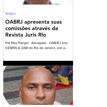
Artigos
OABRJ apresenta suas
comissões através da
Revista Juris RIo
Por Ney Rangel - Advogado - OAB/RJ Insc.
025855 A OAB do Rio de Janeiro, sob a
Presidencia da Dra. Ana Basilio, da OAB/RJ,
acompanhada pela Dra. Renata Mansur,
Presidente da OAB Barra, têm criado
Comissões formadas por Advogados e
Advogadas com a missão de trabalharem com
a Garantia Constitucional inscrita no art. 133 da
nossa Carta Política de 1988, realizando um
grandioso Projeto de Participação da Ordem
dos Advogados na preparação dos
profissionais da Advocacia para aperfe