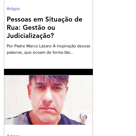
Artigos
Pessoas em Situação de
Rua: Gestão ou
Judicialização?
Por Padre Marco Lázaro À inspiração dessas
palavras, que ecoam de forma tão
contundente, sobretudo, diante do cenário
nacional com milhares de pessoas em situação
de insegurança alimentar, o ambiente do
debate eleitoral , impõe que seja aberto um
exaustivo debate sobre a parcela tão
necessitada de assistência e visibilidade
quanto às pessoas das comunidades
periféricas que vivem assoladas pela violência
e ineficiente assistência à saúde, frequente
falta de água e sob péssim
Artigos