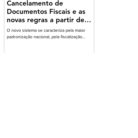
Cancelamento de
Documentos Fiscais e as
novas regras a partir de
2026
O novo sistema se caracteriza pela maior
padronização nacional, pela fiscalização
integrada e pelo uso intensivo de documentos
fiscais eletrônicos A Reforma Tributária sobre
o Consumo, instituída pela Emenda
Constitucional nº 132/2023 e regulamentada
pela Lei Complementar nº 214/2025, introduziu
no ordenamento brasileiro o modelo do IVA
Dual, composto pelo Imposto sobre Bens e
Serviços (IBS) e pela Contribuição sobre Bens
e Serviços (CBS). O novo sistema se
caracteriza pela m
Notícias
Justiça reconhece exclusão