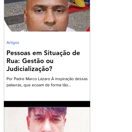
nossa Carta Política de 1988, realizando um
grandioso Projeto de Participação da Ordem
dos Advogados na preparação dos
profissionais da Advocacia para aperfe
Artigos
Pessoas em Situação de
Rua: Gestão ou
Judicialização?
Por Padre Marco Lázaro À inspiração dessas
palavras, que ecoam de forma tão
contundente, sobretudo, diante do cenário
nacional com milhares de pessoas em situação
de insegurança alimentar, o ambiente do
debate eleitoral , impõe que seja aberto um
exaustivo debate sobre a parcela tão
necessitada de assistência e visibilidade
quanto às pessoas das comunidades