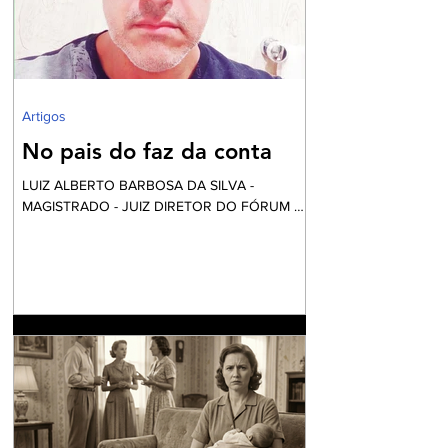
periféricas que vivem assoladas pela violência
e ineficiente assistência à saúde, frequente
falta de água e sob péssim
Artigos
No pais do faz da conta
LUIZ ALBERTO BARBOSA DA SILVA -
MAGISTRADO - JUIZ DIRETOR DO FÓRUM DE
NILÓPOLIS Vai começar a festa... Mas calma!
Nós não fomos convidados, apesar desta ser
financiada com o nosso dinheiro. Aliás, certa
vez li uma definição do que é o fundo eleitoral:
“É um dinheiro que é tirado do povo para
eleger alguns que vão tirar dinheiro do povo”.
Até parece um pleonasmo. O que acontece
atrás dos bastidores nem o diretor quer saber.
O roteiro é sempre o mesmo. Mexem-se as
peças do tabo