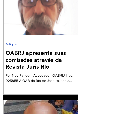
e NFC-e que não contenham o preenchimento
dos campos relativos ao Imposto sobre Bens e
Serviços (IBS) e à Contribuição sobre Bens e
Serviços (CBS). A mudança marca uma das
primeiras etapas de validação obrigatória
Artigos
OABRJ apresenta suas
comissões através da
Revista Juris RIo
Por Ney Rangel - Advogado - OAB/RJ Insc.
025855 A OAB do Rio de Janeiro, sob a
Presidencia da Dra. Ana Basilio, da OAB/RJ,
acompanhada pela Dra. Renata Mansur,
Presidente da OAB Barra, têm criado
Comissões formadas por Advogados e
Advogadas com a missão de trabalharem com
a Garantia Constitucional inscrita no art. 133 da