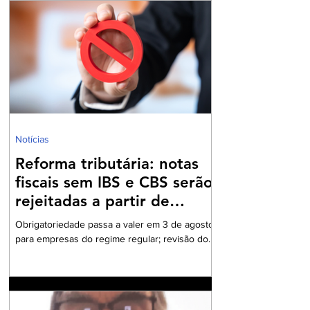
Notícias
Reforma tributária: notas
fiscais sem IBS e CBS serão
rejeitadas a partir de
agosto
Obrigatoriedade passa a valer em 3 de agosto
para empresas do regime regular; revisão dos
cadastros fiscais será essencial para evitar
rejeições na emissão de NF-e e NFC-e. A
partir de 3 de agosto de 2026, a Secretaria da
Fazenda passará a rejeitar a emissão de NF-e