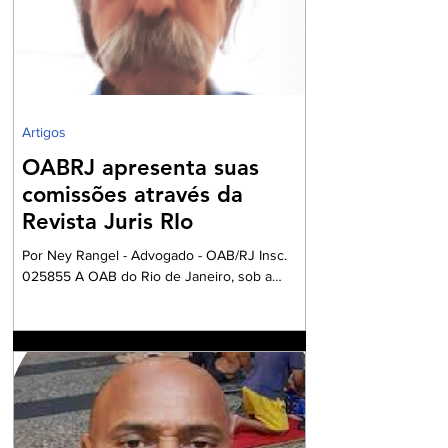
Serviços (IBS) e à Contribuição sobre Bens e
Serviços (CBS). A mudança marca uma das
primeiras etapas de validação obrigatória
Artigos
OABRJ apresenta suas
comissões através da
Revista Juris RIo
Por Ney Rangel - Advogado - OAB/RJ Insc.
025855 A OAB do Rio de Janeiro, sob a
Presidencia da Dra. Ana Basilio, da OAB/RJ,
acompanhada pela Dra. Renata Mansur,
Presidente da OAB Barra, têm criado
Comissões formadas por Advogados e
Advogadas com a missão de trabalharem com
a Garantia Constitucional inscrita no art. 133 da
nossa Carta Política de 1988, realizando um
grandioso Projeto de Participação da Ordem