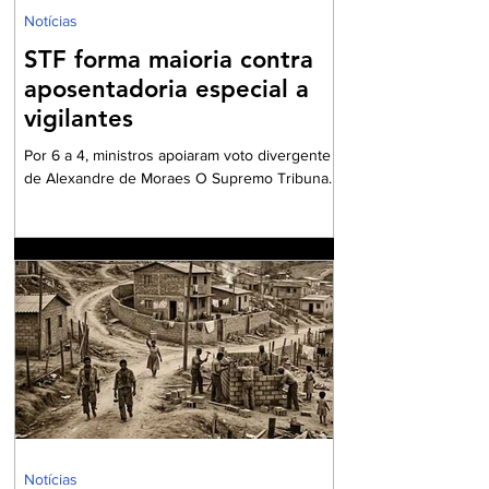
Notícias
STF forma maioria contra
aposentadoria especial a
vigilantes
Por 6 a 4, ministros apoiaram voto divergente
de Alexandre de Moraes O Supremo Tribunal
Federal (STF) formou maioria no plenário
virtual contra a concessão de benefício para a
aposentadoria especial de profissionais da
vigilância. Por seis votos a quatro, os ministros
votaram a favor do voto divergente,
apresentado pelo ministro Alexandre de
Moraes. O relator da matéria – e voto vencido
– foi o ministro Kássio Nunes, cujo
posicionamento era favorável a conceder aos
vigilantes
Notícias