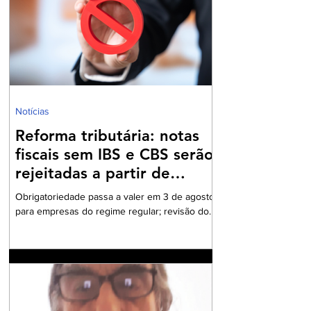
Notícias
Reforma tributária: notas
fiscais sem IBS e CBS serão
rejeitadas a partir de
agosto
Obrigatoriedade passa a valer em 3 de agosto
para empresas do regime regular; revisão dos
cadastros fiscais será essencial para evitar
rejeições na emissão de NF-e e NFC-e. A
partir de 3 de agosto de 2026, a Secretaria da
Fazenda passará a rejeitar a emissão de NF-e
e NFC-e que não contenham o preenchimento
dos campos relativos ao Imposto sobre Bens e