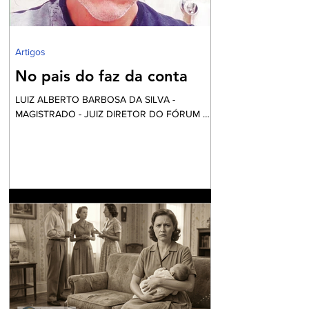
falta de água e sob péssim
Artigos
No pais do faz da conta
LUIZ ALBERTO BARBOSA DA SILVA -
MAGISTRADO - JUIZ DIRETOR DO FÓRUM DE
NILÓPOLIS Vai começar a festa... Mas calma!
Nós não fomos convidados, apesar desta ser
financiada com o nosso dinheiro. Aliás, certa
vez li uma definição do que é o fundo eleitoral:
“É um dinheiro que é tirado do povo para
eleger alguns que vão tirar dinheiro do povo”.
Até parece um pleonasmo. O que acontece
atrás dos bastidores nem o diretor quer saber.
O roteiro é sempre o mesmo. Mexem-se as
peças do tabo