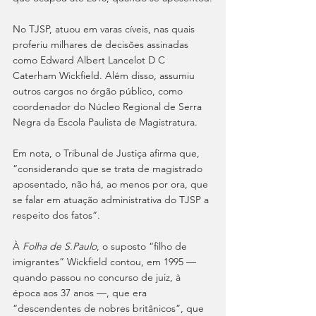
No TJSP, atuou em varas cíveis, nas quais 
proferiu milhares de decisões assinadas 
como Edward Albert Lancelot D C 
Caterham Wickfield. Além disso, assumiu 
outros cargos no órgão público, como 
coordenador do Núcleo Regional de Serra 
Negra da Escola Paulista de Magistratura. 
Em nota, o Tribunal de Justiça afirma que, 
“considerando que se trata de magistrado 
aposentado, não há, ao menos por ora, que 
se falar em atuação administrativa do TJSP a 
respeito dos fatos”.  
À 
Folha de S.Paulo
, o suposto “filho de 
imigrantes” Wickfield contou, em 1995 — 
quando passou no concurso de juiz, à 
época aos 37 anos —, que era 
“descendentes de nobres britânicos”, que 