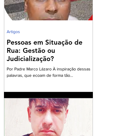
dos Advogados na preparação dos
profissionais da Advocacia para aperfe
Artigos
Pessoas em Situação de
Rua: Gestão ou
Judicialização?
Por Padre Marco Lázaro À inspiração dessas
palavras, que ecoam de forma tão
contundente, sobretudo, diante do cenário
nacional com milhares de pessoas em situação
de insegurança alimentar, o ambiente do
debate eleitoral , impõe que seja aberto um
exaustivo debate sobre a parcela tão
necessitada de assistência e visibilidade
quanto às pessoas das comunidades
periféricas que vivem assoladas pela violência
e ineficiente assistência à saúde, frequente